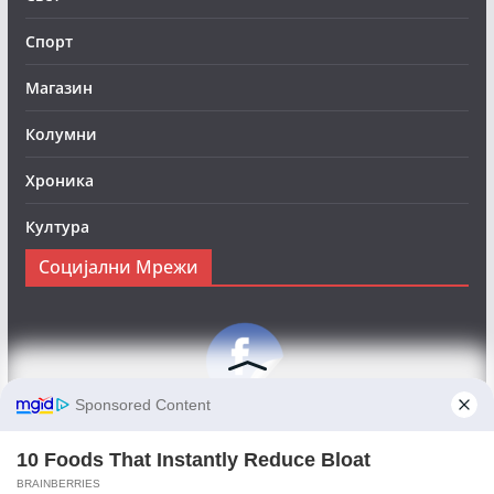
Спорт
Магазин
Колумни
Хроника
Култура
Социјални Мрежи
Следете нè на Фејсбук за да сте во тек со најновите
вести:
Objektivno24.mk