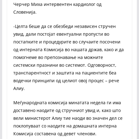
Черчер Миха интервентен кардиолог од
Словенија.
-Целта беше да се обезбеди независен стручен
увид, дали постојат евентуални пропусти во
постапките и процедурите во случаите посочени
од интерната Комисија во нашата држав, како и да
помогнеме во препознавање на можните
системски празнини во системот. Одговорност,
транспарентност и заштита на пациентите беа
водечки принципи од целиот овој процес – рече
Алиу.
Меѓународната комисија минатата недела ги има
доставено наодите од стручниот увид и, како што
вели министерот Алиу тие наоди во значен дел се
поклопуваат со наодите на домашната интерна
Комисија составена од девет членови.