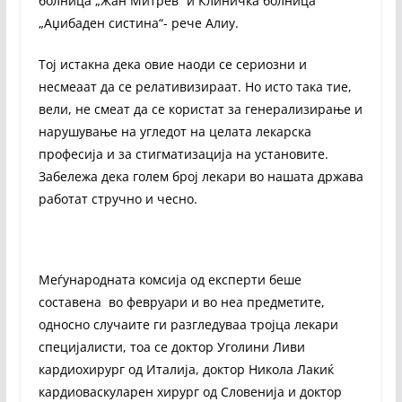
болница „Жан Митрев“ и Клиничка болница
„Аџибаден систина“- рече Алиу.
Тој истакна дека овие наоди се сериозни и
несмеаат да се релативизираат. Но исто така тие,
вели, не смеат да се користат за генерализирање и
нарушување на угледот на целата лекарска
професија и за стигматизација на установите.
Забележа дека голем број лекари во нашата држава
работат стручно и чесно.
Меѓународната комсија од експерти беше
составена во февруари и во неа предметите,
односно случаите ги разгледуваа тројца лекари
специјалисти, тоа се доктор Уголини Ливи
кардиохирург од Италија, доктор Никола Лакиќ
кардиоваскуларен хирург од Словенија и доктор