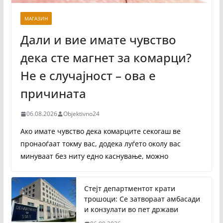
МАГАЗИН
Дали и вие имате чувство
дека сте магнет за комарци?
Не е случајност – ова е
причината
06.08.2026
Objektivno24
Ако имате чувство дека комарците секогаш ве
пронаоѓаат токму вас, додека луѓето околу вас
минуваат без ниту едно каснување, можно
Стејт департментот крати
трошоци: Се затвораат амбасади
и конзулати во пет држави