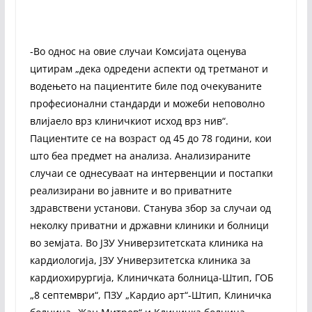
-Во однос на овие случаи Комсијата оценува
цитирам „дека одредени аспекти од третманот и
водењето на пациентите биле под очекуваните
професионални стандарди и можеби неповолно
влијаело врз клиничкиот исход врз нив“.
Пациентите се на возраст од 45 до 78 години, кои
што беа предмет на анализа. Анализираните
случаи се однесуваат на интервенции и постапки
реализирани во јавните и во приватните
здравствени установи. Станува збор за случаи од
неколку приватни и државни клиники и болници
во земјата. Во ЈЗУ Универзитетската клиника на
кардиологија, ЈЗУ Универзитетска клиника за
кардиохирургија, Клиничката болница-Штип, ГОБ
„8 септември“, ПЗУ „Кардио арт“-Штип, Клиничка