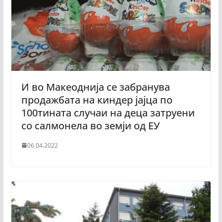
И во Макеоднија се забранува
продажбата на киндер јајца по
100тината случаи на деца затруени
со салмонела во земји од ЕУ
06.04.2022