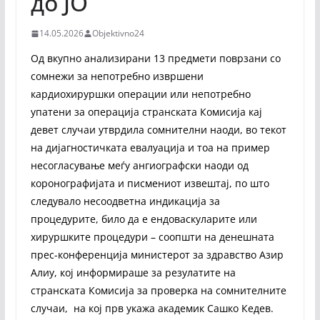
до ЈО
14.05.2026
Objektivno24
Од вкупно анализирани 13 предмети поврзани со
сомнежи за непотребно извршени
кардиохируршки операции или непотребно
упатени за операција странската Комисија кај
девет случаи утврдила сомнителни наоди, во текот
на дијагностичката евалуација и тоа на пример
несогласување меѓу ангиографски наоди од
коронографијата и писмениот извештај, по што
следувало несоодветна индикација за
процедурите, било да е ендоваскуларите или
хируршките процедури – соопшти на денешната
прес-конференција министерот за здравство Азир
Алиу, кој информираше за резулатите на
странската Комисија за проверка на сомнителните
случаи, на кој прв укажа академик Сашко Кедев.