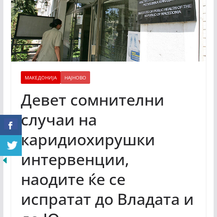
МАКЕДОНИЈА
НАЈНОВО
Девет сомнителни
случаи на
каридиохирушки
интервенции,
наодите ќе се
испратат до Владата и