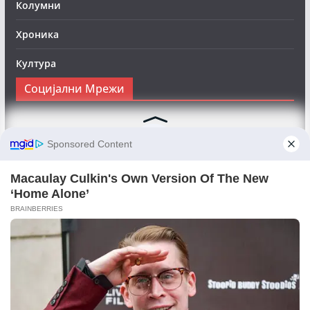
Колумни
Хроника
Култура
Социјални Мрежи
Следете нè на Фејсбук за да сте во тек со најновите
вести:
Objektivno24.mk