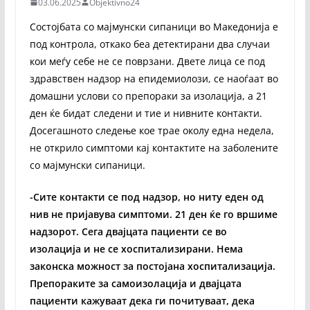
03.06.2025
Objektivno24
Состојбата со мајмунски сипаници во Македонија е
под контрола, откако беа детектирани два случаи
кои меѓу себе не се поврзани. Двете лица се под
здравствен надзор на епидемиолози, се наоѓаат во
домашни услови со препораки за изолација, а 21
ден ќе бидат следени и тие и нивните контакти.
Досегашното следење кое трае околу една недела,
не открило симптоми кај контактите на заболените
со мајмунски сипаници.
-Сите контакти се под надзор, но ниту еден од
нив не пријавува симптоми. 21 ден ќе го вршиме
надзорот. Сега двајцата пациенти се во
изолација и не се хоспитализирани. Нема
законска можност за постојана хоспитализација.
Препораките за самоизолација и двајцата
пациенти кажуваат дека ги почитуваат, дека