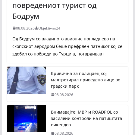
повредениот турист од
Бодрум
08.08.2026
Objektivno24
Од Бодрум со владиното авионче попладнево на
скопскиот аеродром беше префрлен патникот кој се
здобил со побреди во Турција, потврдиваат
Кривична за полицаец кој
малтретирал приведено лице во
градски парк
08.08.2026
Внимавајте: МВР и ROADPOL со
засилени контроли на патиштата
викендов
08.08.2026