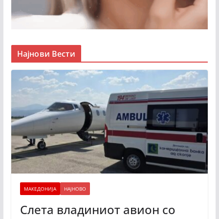
Најнови Вести
МАКЕДОНИЈА
НАЈНОВО
Слета владиниот авион со