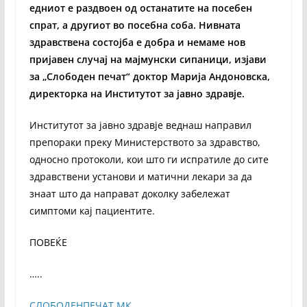
едниот е раздвоен од останатите на посебен
спрат, а другиот во посебна соба. Нивната
здравствена состојба е добра и немаме нов
пријавен случај на мајмунски сипаници, изјави
за „Слободен печат“ доктор Марија Андоновска,
директорка на Институтот за јавно здравје.
Институтот за јавно здравје веднаш направил
препораки преку Министерството за здравство,
односно протоколи, кои што ги испратиле до сите
здравствени установи и матични лекари за да
знаат што да направат доколку забележат
симптоми кај пациентите.
ПОВЕЌЕ
…..
СЛОБОДЕНПЕЧАТ.МК