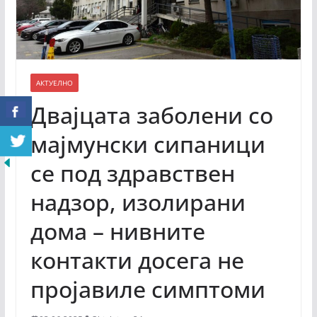
АКТУЕЛНО
Двајцата заболени со
мајмунски сипаници
се под здравствен
надзор, изолирани
дома – нивните
контакти досега не
пројавиле симптоми