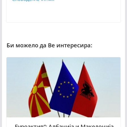
„Еуроактив“: Албанија и Македонија