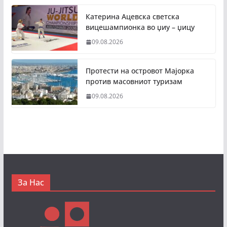
Катерина Ацевска светска
вицешампионка во џиу – џицу
09.08.2026
Протести на островот Мајорка
против масовниот туризам
09.08.2026
За Нас