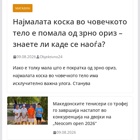
МАГАЗИН
Најмалата коска во човечкото
тело е помала од зрно ориз –
знаете ли каде се наоѓа?
09.08.2026
Objektivno24
Иако е толку мала што е пократка од зрно ориз,
најмалата коска во човечкото тело има
исклучително важна улога. Станува
Македонските тенисери со трофеј
го завршија настапот во
конкуренција на двојки на
„Neocom open 2026“
09.08.2026