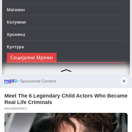
Магазин
Колумни
Хроника
Култура
Социјални Мрежи
Следете нè на Фејсбук за да сте во тек со најновите
вести:
Objektivno24.mk