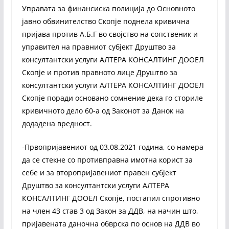
Управата за финансиска полиција до Oсновното
јавно обвинителство Скопје поднела кривична
пријава против А.Б.Г во својство на сопственик и
управител на правниот субјект Друштво за
консултантски услуги АЛТЕРА КОНСАЛТИНГ ДООЕЛ
Скопје и против правното лице Друштво за
консултантски услуги АЛТЕРА КОНСАЛТИНГ ДООЕЛ
Скопје поради основано сомнение дека го сториле
кривичното дело 60-а од Законот за Данок на
додадена вредност.
-Првопријавениот од 03.08.2021 година, со намера
да се стекне со противправна имотна корист за
себе и за второпријавениот правен субјект
Друштво за консултантски услуги АЛТЕРА
КОНСАЛТИНГ ДООЕЛ Скопје, постапил спротивно
на член 43 став 3 од Закон за ДДВ, на начин што,
пријавената даночна обврска по основ на ДДВ во