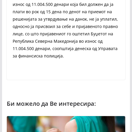
износ од 11.004.500 денари која бил должен да ја
плати во рок од 15 дена по денот на приемот на
решенијата за утврдување на данок, не ја уплатил,
односно ја присвоил за себе и пријавеното правно
лице, со што пријавениот го оштетил Буџетот на
Република Северна Македонија во износ од
11.004.500 денари, соопштија денеска од Управата
за финансиска полиција.