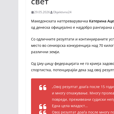
свет
29.05.2026
Objektivno24
Македонската натпреварувачка
Катерина Аце
од денеска официјално е најдобро рангирана џ
Со одличните резултати и континуираните усп
место во сениорска конкуренција над 70 килог
различни земји.
Од Џиу-џицу федерацијата не го криеја задов
спортистка, потенцирајќи дека зад овој резул
„Овој резултат доаѓа после 15 го
и многу откажување. Многу пролеа
повреди, преживеани судиски неп
Една цела младост…
Овој резултат доаѓа после многу 