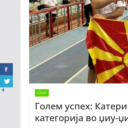
СПОРТ
Голем успех: Катери
категорија во џиу-џ