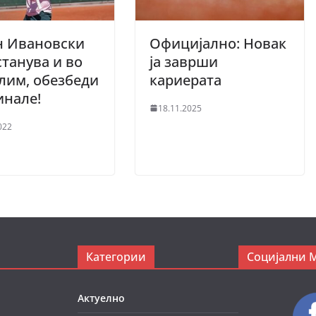
н Ивановски
Официјално: Новак
станува и во
ја заврши
лим, обезбеди
кариерата
инале!
18.11.2025
022
Категории
Социјални 
Актуелно