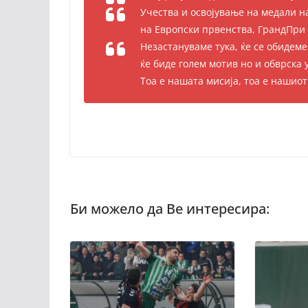
Учества и освојување на медали н
на Европски првенства, ГрандПри
Незастануваме тука, ќе се обидеме
ќе биде голем мотив но и обврска 
Тоа е нашата мисија, тоа е нашиот