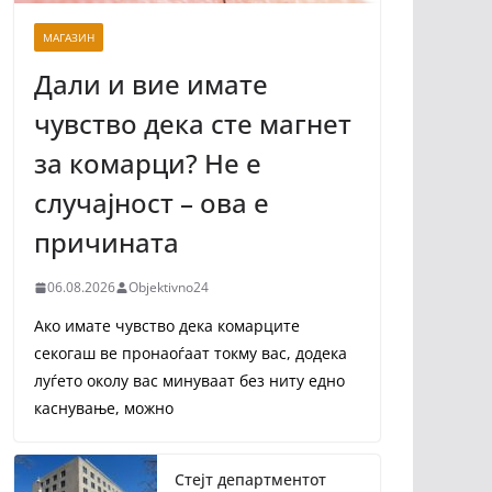
МАГАЗИН
Дали и вие имате
чувство дека сте магнет
за комарци? Не е
случајност – ова е
причината
06.08.2026
Objektivno24
Ако имате чувство дека комарците
секогаш ве пронаоѓаат токму вас, додека
луѓето околу вас минуваат без ниту едно
каснување, можно
Стејт департментот