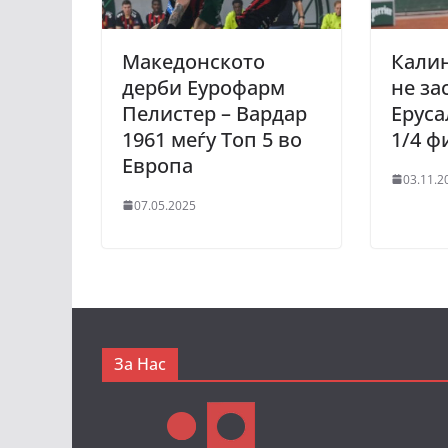
Македонското
Кали
дерби Еурофарм
не за
Пелистер – Вардар
Еруса
1961 меѓу Топ 5 во
1/4 ф
Европа
03.11.2
07.05.2025
За Нас