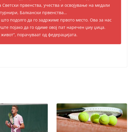
а Светски првенства, учества и освојување на медали
 турнири, Балкански првенства…
 што подолго да го задржиме првото место. Ова за нас
уште појако да го одиме овој пат наречен џиу џица.
 живот“, порачуваат од федерацијата.