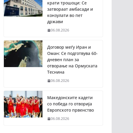
крати трошоци: Се
затвораат амбасади и
конзулати во пет
држави
06.08.2026
Договор меѓу Иран и
Оман: Се подготвува 60-
дневен план за
отворање на Ормуската
Теснина
06.08.2026
Македонските кадети
со победа го отворија
Европското првенство
06.08.2026