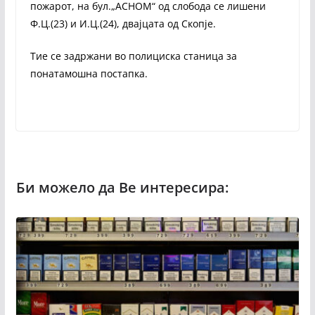
пожарот, на бул.„АСНОМ“ од слобода се лишени
Ф.Ц.(23) и И.Ц.(24), двајцата од Скопје.
Тие се задржани во полициска станица за
понатамошна постапка.