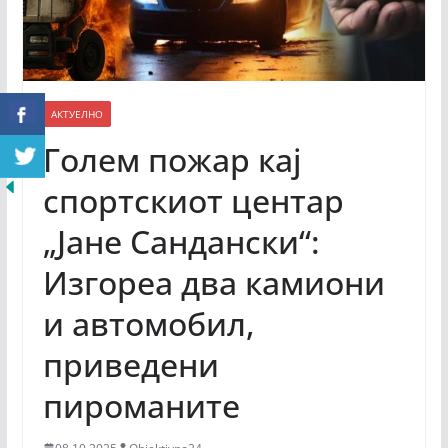
АКТУЕЛНО
Голем пожар кај
спортскиот центар
„Јане Сандански“:
Изгореа два камиони
и автомобил,
приведени
пироманите