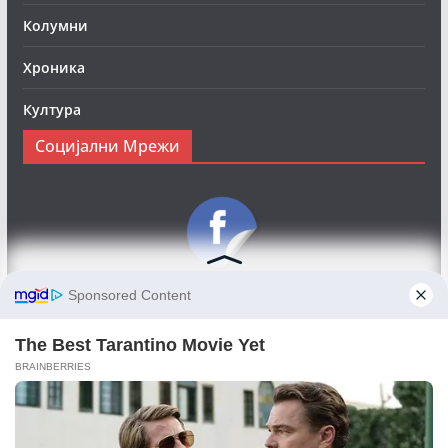
Колумни
Хроника
Култура
Социјални Мрежи
Следете нè на Фејсбук за да сте во тек со најновите
вести:
Objektivno24.mk