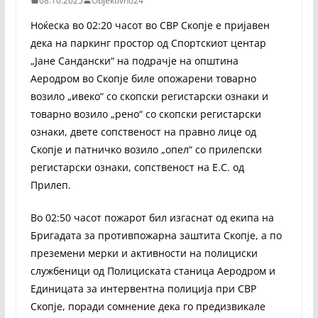
08.10.2025
Objektivno24
Ноќеска во 02:20 часот во СВР Скопје е пријавен
дека на паркинг простор од Спортскиот центар
„Јане Сандански“ на подрачје на општина
Аеродром во Скопје биле опожарени товарно
возило „ивеко“ со скопски регистарски ознаки и
товарно возило „рено“ со скопски регистарски
ознаки, двете сопственост на правно лице од
Скопје и патничко возило „опел“ со прилепски
регистарски ознаки, сопственост на Е.С. од
Прилеп.
Во 02:50 часот пожарот бил изгаснат од екипа на
Бригадата за противпожарна заштита Скопје, а по
преземени мерки и активности на полициски
службеници од Полициската станица Аеродром и
Единицата за интервентна полиција при СВР
Скопје, поради сомнение дека го предизвикале