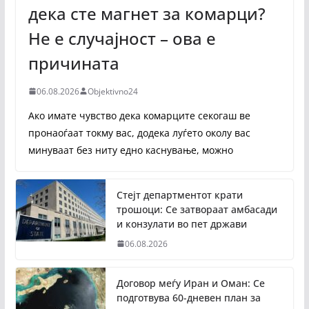
дека сте магнет за комарци?
Не е случајност – ова е
причината
06.08.2026
Objektivno24
Ако имате чувство дека комарците секогаш ве
пронаоѓаат токму вас, додека луѓето околу вас
минуваат без ниту едно каснување, можно
Стејт департментот крати
трошоци: Се затвораат амбасади
и конзулати во пет држави
06.08.2026
Договор меѓу Иран и Оман: Се
подготвува 60-дневен план за