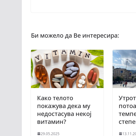
Како телото
Утрот
покажува дека му
потоа
недостасува некој
темпе
витамин?
степ
29.05.2025
13.11.2