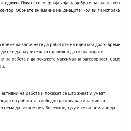
т одлуки. Пукате со енергија која најдобро е насочена кон
сектор. Обрнете внимание на „знаците“ кои ви ги испраќа
о време да започнете да работите на идеи кои долго време
одите е да научите како правилно да го планирате
лни на работа и да покажете максимална одговорност. Само
ри.
е активни на работа и покажат се што знаат и умеат.
ција на работата, слободно разговарајте за нив со
 нема да остане незабележано, туку и ќе ви помогне да