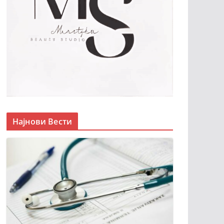
Најнови Вести