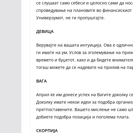
се слушаат само себеси и целосно сами да носа
спроведување на плановите во финансискиот 
Универзумот, не ги пропуштајте.
ДЕВИЦА
Верувајте на вашата интуиција. Ова е одличн
ги имате на ум. Услов за зголемување на прих
времето и буџетот, како и да бидете внимате
тогаш можете да се надевате на прилив на па
ВАГА
Април ќе им донесе успех на Вагите доколку с
Доколку имате некои идеи за подобра организа
претпоставените. Вашето мислење не само што
добиете подобра позиција и поголема плата.
СКОРПИЈА