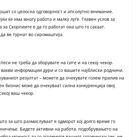
 вршат со целосна одговорност и апсолутно внимание.
ќи ќе има многу работа и малку луѓе. Главен услов за
 за Скорпиите е да го работат она што го сакаат.
да ве турнат во сиромаштија.
спеси не треба да зборувате на сите и на секој чекор.
е вакви информации дури и со вашите најблиски роднини.
акуваниот резултат – можете да очекувате голем прилив на
ен бизнис може да очекуваат силна конкуренција овој
секој ваш чекор.
то за што размислуваат е одморот кој долго време го
елничење. Бидете активни на работа, подобрувањето на
обра можност да го зголемите вашиот готовински тек, не