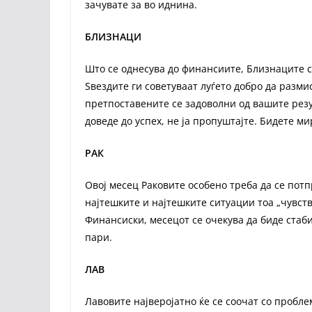
зачувате за во иднина.
БЛИЗНАЦИ
Што се однесува до финансиите, Близнаците се
Ѕвездите ги советуваат луѓето добро да размис
претпоставените се задоволни од вашите резу
доведе до успех, не ја пропуштајте. Бидете м
РАК
Овој месец Раковите особено треба да се потп
најтешките и најтешките ситуации тоа „чувств
Финансиски, месецот се очекува да биде стаб
пари.
ЛАВ
Лавовите најверојатно ќе се соочат со пробле