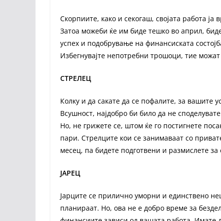
Скорпиите, како и секогаш, својата работа ја
Затоа можеби ќе им биде тешко во април, бидеј
успех и подобрување на финансиската состојба
Избегнувајте непотребни трошоци, тие можат 
СТРЕЛЕЦ
Колку и да сакате да се пофалите, за вашите у
Всушност, најдобро би било да не споделуват
Но, не грижете се, штом ќе го постигнете пос
пари. Стрелците кои се занимаваат со приват
месец, па бидете подготвени и размислете за 
ЈАРЕЦ
Јарците се прилично уморни и единствено неш
планираат. Но, ова не е добро време за безд
финансиите зависи од вашата работа. Имате д