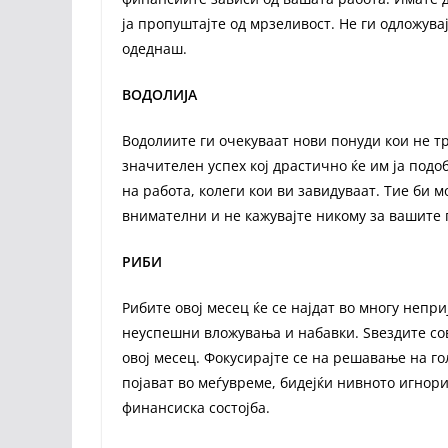
ја пропуштајте од мрзеливост. Не ги одложува
одеднаш.
ВОДОЛИЈА
Водолиите ги очекуваат нови понуди кои не тр
значителен успех кој драстично ќе им ја подо
на работа, колеги кои ви завидуваат. Тие би м
внимателни и не кажувајте никому за вашите 
РИБИ
Рибите овој месец ќе се најдат во многу непри
неуспешни вложувања и набавки. Ѕвездите со
овој месец. Фокусирајте се на решавање на го
појават во меѓувреме, бидејќи нивното игно
финансиска состојба.