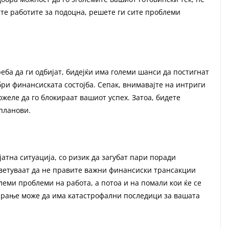
јте работите за подоцна, решете ги сите проблеми
еба да ги одбијат, бидејќи има големи шанси да постигнат
бри финансиската состојба. Сепак, внимавајте на интриги
ожеле да го блокираат вашиот успех. Затоа, бидете
планови.
јатна ситуација, со ризик да загубат пари поради
ветуваат да не правите важни финансиски трансакции
леми проблеми на работа, а потоа и на помали кои ќе се
рирање може да има катастрофални последици за вашата