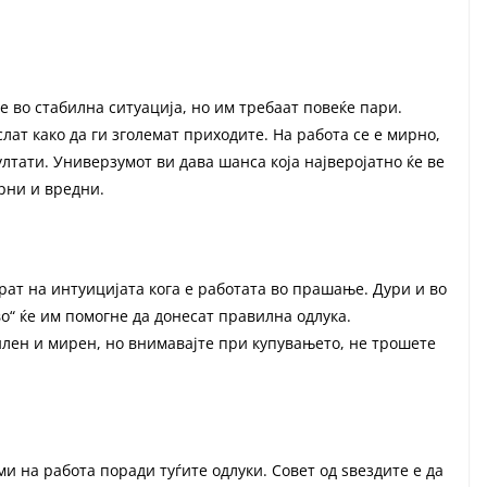
 во стабилна ситуација, но им требаат повеќе пари.
лат како да ги зголемат приходите. На работа се е мирно,
лтати. Универзумот ви дава шанса која најверојатно ќе ве
ирни и вредни.
рат на интуицијата кога е работата во прашање. Дури и во
о“ ќе им помогне да донесат правилна одлука.
илен и мирен, но внимавајте при купувањето, не трошете
ми на работа поради туѓите одлуки. Совет од ѕвездите е да