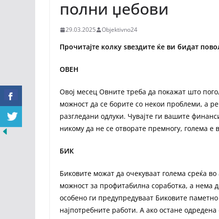
полни џебови
29.03.2025
Objektivno24
Прочитајте колку ѕвездите ќе ви бидат пов
ОВЕН
Овој месец Овните треба да покажат што погол
можност да се борите со некои проблеми, а р
разгледани одлуки. Чувајте ги вашите финанс
никому да не се отворате премногу, голема е в
БИК
Биковите можат да очекуваат голема среќа во 
можност за профитабилна соработка, а нема 
особено ги предупредуваат Биковите паметно 
најпотребните работи. А ако остане одредена с