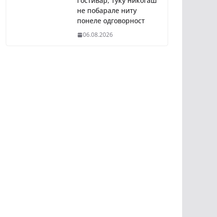
Гостивар, туку никогаш
не побарале ниту
понеле одговорност
06.08.2026