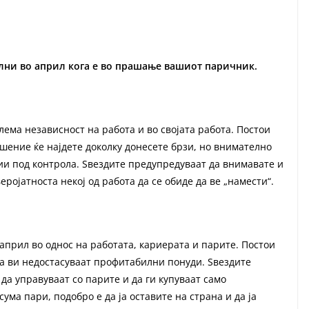
олни во април кога е во прашање вашиот паричник.
ема независност на работа и во својата работа. Постои
ешение ќе најдете доколку донесете брзи, но внимателно
ии под контрола. Ѕвездите предупредуваат да внимавате и
еројатноста некој од работа да се обиде да ве „намести“.
април во однос на работата, кариерата и парите. Постои
да ви недостасуваат профитабилни понуди. Ѕвездите
да управуваат со парите и да ги купуваат само
ума пари, подобро е да ја оставите на страна и да ја