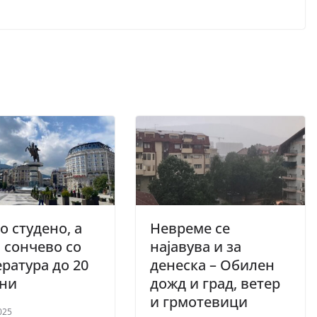
о студено, а
Невреме се
 сончево со
најавува и за
ратура до 20
денеска – Обилен
ени
дожд и град, ветер
и грмотевици
025