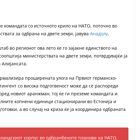
ме командата со источното крило на НАТО, поточно во
ствата за одбрана на двете земји, јавува
Анадолу
.
аб во регионот ова лето ќе го зајакне единството на
соопштија министерствата на двете земји, потврдувајќи ја
 Алијансата.
формализира проширената улога на Првиот германско-
нтингент со висока подготвеност може да се распореди
оред новиот аранжман, тој ќе ги преземе командата и
лните копнени единици стационирани во Естонија и
готовки, а во случај на криза ќе ја координира одбраната
оландскиот корпус во одбранбените планови на НАТО,