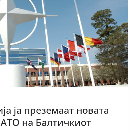
ја ја преземаат новата
НАТО на Балтичкиот