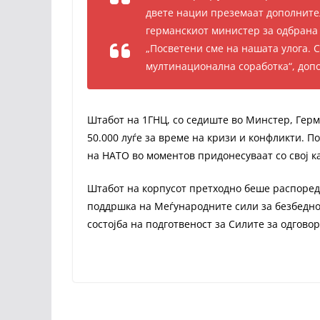
двете нации преземаат дополнител
германскиот министер за одбрана
„Посветени сме на нашата улога. 
мултинационална соработка“, допо
Штабот на 1ГНЦ, со седиште во Минстер, Герм
50.000 луѓе за време на кризи и конфликти. П
на НАТО во моментов придонесуваат со свој к
Штабот на корпусот претходно беше распореде
поддршка на Меѓународните сили за безбеднос
состојба на подготвеност за Силите за одгов