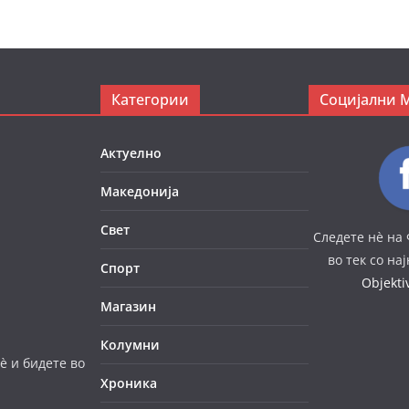
Категории
Социјални 
Актуелно
Македонија
Свет
Следете нè на 
во тек со на
Спорт
Objekt
Магазин
Колумни
è и бидете во
Хроника