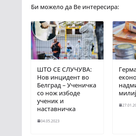
ШТО СЕ СЛУЧУВА:
Герма
Нов инцидент во
екон
Белград – Ученичка
надм
со нож избоде
милиј
ученик и
27.01.2
наставничка
04.05.2023