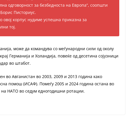
на одговорност за безбедноста на Европа“, соопшти
 Борис Писториус.
Со овој корпус нудиме успешна приказна за
лни тој.
анија, може да командува со меѓународни сили од околу
окрај Германија и Холандија, повеќе од десетина сојузници
адар во штабот.
н во Авганистан во 2003, 2009 и 2013 година како
на помош (ИСАФ). Помеѓу 2005 и 2024 година остана во
ор на НАТО во седум едногодишни ротации.