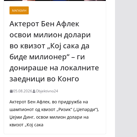
МАГАЗИН
Актерот Бен Афлек
освои милион долари
во квизот „Кој сака да
биде милионер“ – ги
донираше на локалните
заедници во Конго
05.08.2026
Objektivno24
Актерот Бен Афлек, во придружба на
шампионот од квизот „Ризик“ („Џепарди“),
Џејми Динг, освои милион долари на
квизот „Кој сака