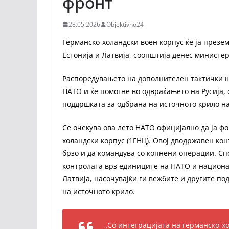
фронт
28.05.2026
Objektivno24
Германско-холандски воен корпус ќе ја презе
Естонија и Латвија, соопштија денес министер
Распоредувањето на дополнителен тактички шт
НАТО и ќе помогне во одвраќањето на Русија, 
поддршката за одбрана на источното крило на
Се очекува ова лето НАТО официјално да ја 
холандски корпус (1ГНЦ). Овој дводржавен ко
брзо и да командува со копнени операции. Сп
контролата врз единиците на НАТО и национа
Латвија, насочувајќи ги вежбите и другите под
на источното крило.
„Со интеграцијата на германско-х