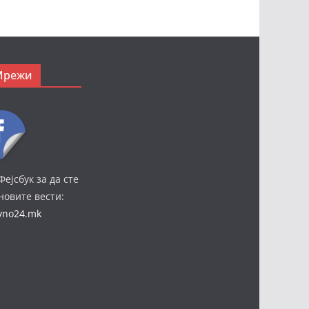
Мрежи
Фејсбук за да сте
јновите вести:
ivno24.mk