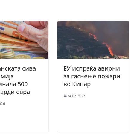
нската сива
ЕУ испраќа авиони
омија
за гаснење пожари
инала 500
во Кипар
арди евра
24.07.2025
026