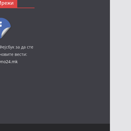
Мрежи
Фејсбук за да сте
јновите вести:
ivno24.mk