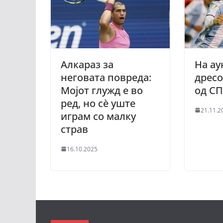
Алкараз за
На ау
неговата повреда:
дресо
Мојот глужд е во
од СП
ред, но сè уште
21.11.2
играм со малку
страв
16.10.2025