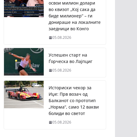
освои милион долари
во квизот „Кој сака да
биде милионер“ – ги
донираше на локалните
заедници во Конго
05.08.2026
Успешен старт на
Ѓорческа во Лајпциг
05.08.2026
Историски чекор за
Иџе: Прв возач од
Балканот со прототип
„Норма“, само 12 вакви
болиди во светот
05.08.2026