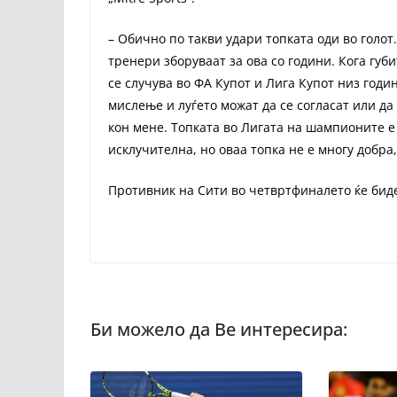
– Обично по такви удари топката оди во голот
тренери зборуваат за ова со години. Кога губит
се случува во ФА Купот и Лига Купот низ годин
мислење и луѓето можат да се согласат или да 
кон мене. Топката во Лигата на шампионите е
исклучителна, но оваа топка не е многу добра,
Противник на Сити во четвртфиналето ќе бид