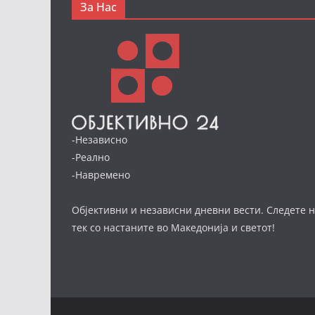
За Нас
-Независно
-Реално
-Навремено
Објективни и независни дневни вести. Следете н
тек со настаните во Македонија и светот!