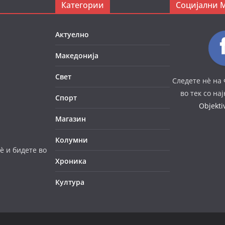
Категории
Социјални 
Актуелно
Македонија
Свет
Следете нè на 
во тек со на
Спорт
Objekt
Магазин
Колумни
è и бидете во
Хроника
Култура