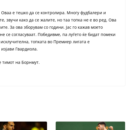
. Оваа е тешко да се контролира. Многу фудбалери и
е, звучи како да се жалите, но таа топка не е во ред. Ова
ите. За ова зборувам со години. Јас го кажав моето
не се согласуваат. Победивме, па луѓето ќе бидат помеки
 исклучителна, топката во Премиер лигата е
 изјави Гвардиола.
е тимот на Борнмут.