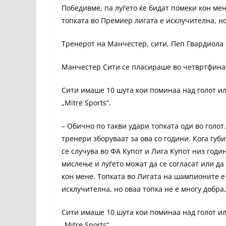
Победивме, па луѓето ќе бидат помеки кон ме
топката во Премиер лигата е исклучителна, но
Тренерот на Манчестер, сити, Пеп Гвардиола 
Манчестер Сити се пласираше во четвртфинале
Сити имаше 10 шута кои поминаа над голот или
„Mitre Sports“.
– Обично по такви удари топката оди во голот
тренери зборуваат за ова со години. Кога губит
се случува во ФА Купот и Лига Купот низ годин
мислење и луѓето можат да се согласат или да 
кон мене. Топката во Лигата на шампионите е
исклучителна, но оваа топка не е многу добра,
Сити имаше 10 шута кои поминаа над голот или
„Mitre Sports“.