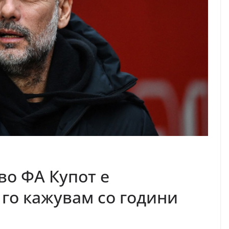
во ФА Купот е
 го кажувам со години