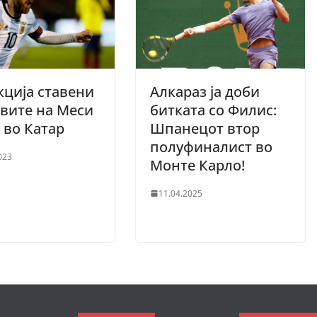
кција ставени
Алкараз ја доби
вите на Меси
битката со Филис:
 во Катар
Шпанецот втор
полуфиналист во
023
Монте Карло!
11.04.2025