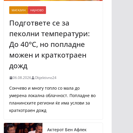
МАГАЗИН
НАЈНОВО
Подгответе се за
пеколни температури:
До 40°C, но попладне
можен и краткотраен
дожд
06.08.2026
Objektivno24
Сончево и многу топло со мала до
умерена локална облачност. Попладне во
планинските региони ќе има услови за
краткотраен дожд
Актерот Бен Афлек