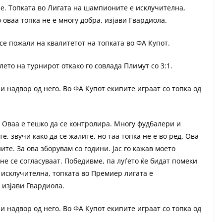
не. Топката во Лигата на шампионите е исклучителна,
 оваа топка не е многу добра, изјави Гвардиола.
се пожали на квалитетот на топката во ФА Купот.
то на турнирот откако го совлада Плимут со 3:1.
 надвор од него. Во ФА Купот екипите играат со топка од
. Оваа е тешко да се контролира. Многу фудбалери и
е, звучи како да се жалите, но таа топка не е во ред. Ова
ите. За ова зборувам со години. Јас го кажав моето
не се согласуваат. Победивме, па луѓето ќе бидат помеки
 исклучителна, топката во Премиер лигата е
 изјави Гвардиола.
 надвор од него. Во ФА Купот екипите играат со топка од