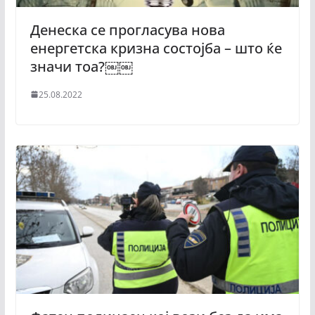
Денеска се прогласува нова
енергетска кризна состојба – што ќе
значи тоа?￼￼
25.08.2022