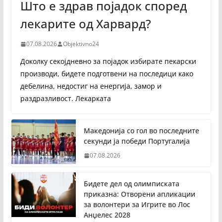
Што е здрав појадок според
лекарите од Харвард?
07.08.2026
Objektivno24
Доколку секојдневно за појадок избирате пекарски
производи, бидете подготвени на последици како
дебелина, недостиг на енергија, замор и
раздразливост. Лекарката
Македонија со гол во последните
секунди ја победи Португалија
07.08.2026
Бидете дел од олимписката
приказна: Отворени апликации
за волонтери за Игрите во Лос
Анџелес 2028