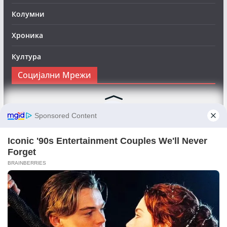
Колумни
Хроника
Култура
Социјални Мрежи
Следете нè на Фејсбук за да сте во тек со најновите
вести:
Objektivno24.mk