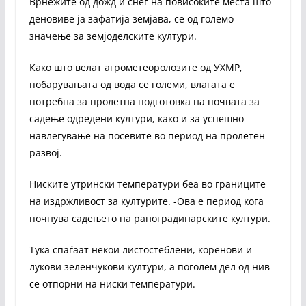
Врнежите од дожд и снег на повисоките места што
деновиве ја зафатија земјава, се од големо
значење за земјоделските култури.
Како што велат агрометеоролозите од УХМР,
побарувањата од вода се големи, влагата е
потребна за пролетна подготовка на почвата за
садење одредени култури, како и за успешно
навлегување на посевите во период на пролетен
развој.
Ниските утрински температури беа во границите
на издржливост за културите. -Ова е период кога
почнува садењето на ранoградинарските култури.
Тука спаѓаат некои листостеблени, коренови и
лукови зеленчукови култури, а поголем дел од нив
се отпорни на ниски температури.