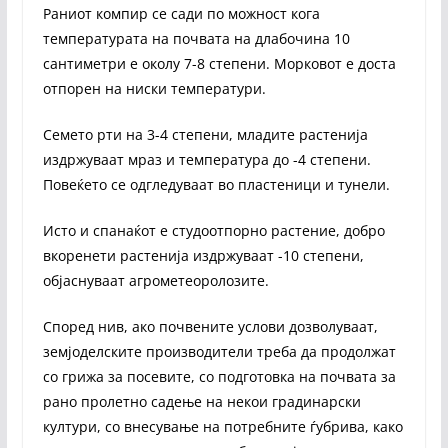
Раниот компир се сади по можност кога
температурата на почвата на длабочина 10
сантиметри е околу 7-8 степени. Морковот е доста
отпорен на ниски температури.
Семето рти на 3-4 степени, младите растенија
издржуваат мраз и температура до -4 степени.
Повеќето се одгледуваат во пластеници и тунели.
Исто и спанаќот е студоотпорно растение, добро
вкоренети растенија издржуваат -10 степени,
објаснуваат агрометеоролозите.
Според нив, ако почвените услови дозволуваат,
земјоделските производители треба да продолжат
со грижа за посевите, со подготовка на почвата за
рано пролетно садење на некои градинарски
култури, со внесување на потребните ѓубрива, како