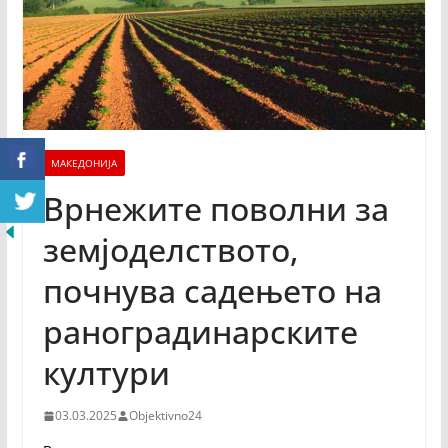
МАКЕДОНИЈА
Врнежите поволни за
земјоделството,
почнува садењето на
ранoградинарските
култури
03.03.2025
Objektivno24