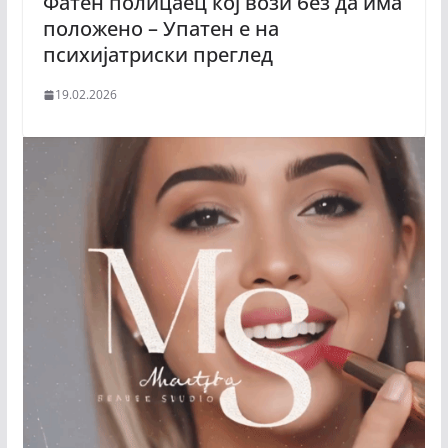
Фатен полицаец кој вози без да има
положено – Упатен е на
психијатриски преглед
19.02.2026