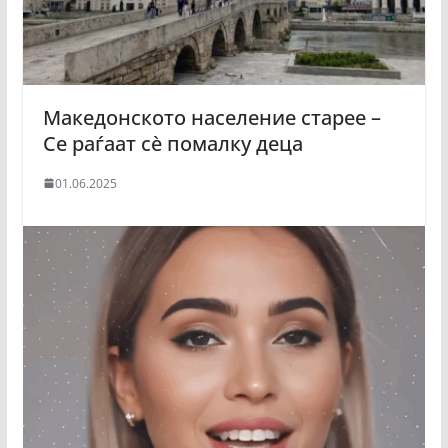
Македонското население старее –
Се раѓаат сè помалку деца
01.06.2025