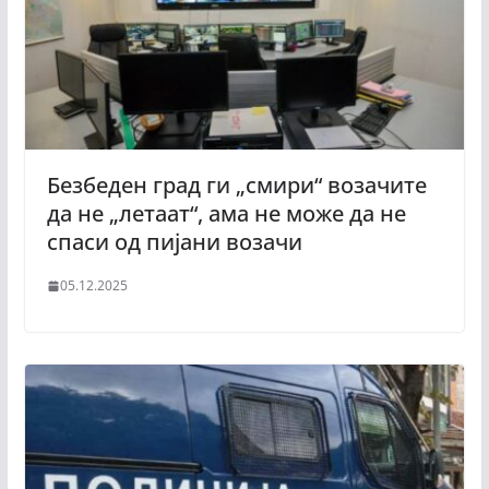
Безбеден град ги „смири“ возачите
да не „летаат“, ама не може да не
спаси од пијани возачи
05.12.2025