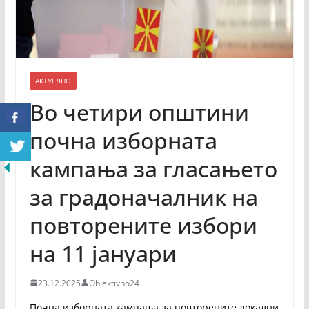
АКТУЕЛНО
Во четири општини
почна изборната
кампања за гласањето
за градоначалник на
повторените избори
на 11 јануари
23.12.2025
Objektivno24
Почна изборната кампања за повторените локални