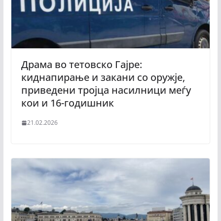
Драма во тетовско Гајре:
киднапирање и закани со оружје,
приведени тројца насилници меѓу
кои и 16-годишник
21.02.2026