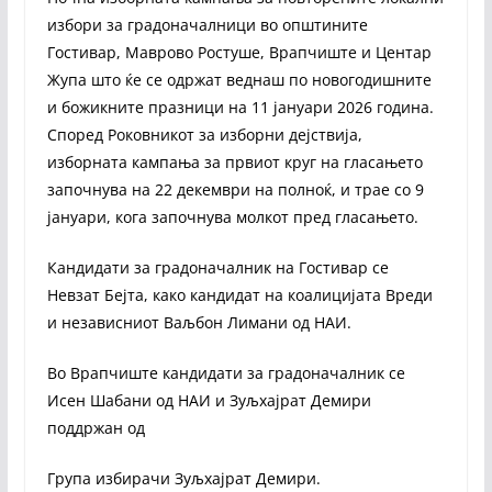
избори за градоначалници во општините
Гостивар, Маврово Ростуше, Врапчиште и Центар
Жупа што ќе се одржат веднаш по новогодишните
и божикните празници на 11 јануари 2026 година.
Според Роковникот за изборни дејствија,
изборната кампања за првиот круг на гласањето
започнува на 22 декември на полноќ, и трае со 9
јануари, кога започнува молкот пред гласањето.
Кандидати за градоначалник на Гостивар се
Невзат Бејта, како кандидат на коалицијата Вреди
и независниот Ваљбон Лимани од НАИ.
Во Врапчиште кандидати за градоначалник се
Исен Шабани од НАИ и Зуљхајрат Демири
поддржан од
Група избирачи Зуљхајрат Демири.