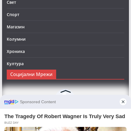
Свет
Спорт
Магазин
Колумни
Хроника
Култура
Социјални Мрежи
Следете нè на Фејсбук за да сте во тек со најновите
вести:
Objektivno24.mk