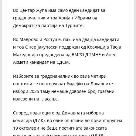
Во Центар Жупа има само еден кандидат за
градоначалник и тоа Аријан Ибраим од
Демократска партија на Турците.
Во Маврово и Ростуше, пак, има двајца кандидати
и тоа Онер Јакупоски поддржан од Коалиција Твоја
Македонија предводена од ВМРО ДПМНЕ и Анес
Ахмети кандидат на СДСМ.
Изборите за градоначалник во овие четири
општини се повторуваат бидејќи на Локалните
избори 2025 таму немаше доволен број граѓани
излезени на гласање.
Според податоците од Државната изборна
комисија (ДИК), во овие општини во првиот круг на
19 октомври не беше постигната законската
излезност од најмалку една третина (33,33