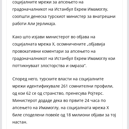
социјалните мрежи за апсењето на
градоначалникот на Истанбул Екрем Имамоглу,
соопшти денеска турскиот министер за внатрешни
работи Али Јерликаја.
Како што изјави министерот во објава на
социјалната мрежа Х, осомничените „објавија
провокативни коментари за апсењето на
градоначалникот на Истанбул Екрем Имамоглу кои
поттикнуваат злосторства и омраза“.
Според него, турските власти на социјалните
мрежи идентификувале 261 сомнителни профили,
од кои 62 се од странство, пренесува Ројтерс.
Министерот додаде дека во првите 24 часа по
апсењето на Имамоглу, на социјалната мрежа Х
биле споделени повеќе од 18 милиони објави за тој
настан.