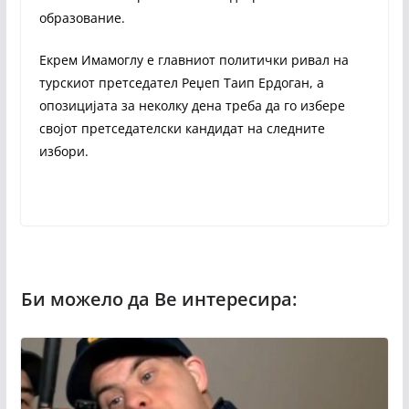
образование.
Екрем Имамоглу е главниот политички ривал на
турскиот претседател Реџеп Таип Ердоган, а
опозицијата за неколку дена треба да го избере
својот претседателски кандидат на следните
избори.