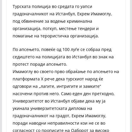
Турската полиција во средата го уапси
градоначалникот на Истанбул, Екрем Имамоглу,
под обвинение за водење криминална
организација, поткуп, местење тендери и
помагање на терористичка организација.
По апсењето, повеќе од 100 луѓе се собраа пред
седиштето на полицијата во Истанбул во знак на
протест поради апсењето.
Имамоглу во своето прво обраќање по апсењето на
платформата X рече дека турскиот народ ќе
одговори на „лагите, интригите и замките“
насочени против него. Само еден ден претходно,
Универзитетот во Истанбул објави дека му ја
укинала универзитетската диплома на
градоначалникот на градот, Екрем Имамоглу,
поради наводни неправилности кои не се во
согласност со прописите на Одборот за високо