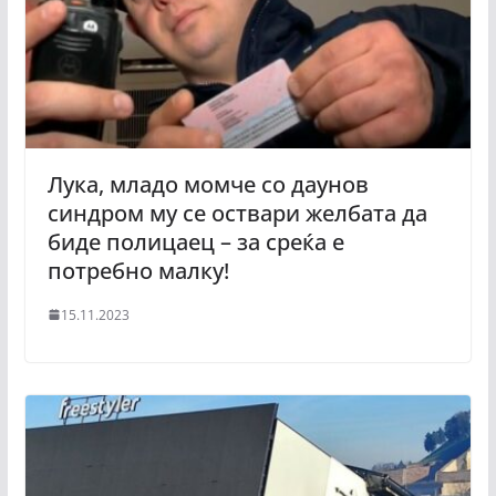
Лука, младо момче со даунов
синдром му се оствари желбата да
биде полицаец – за среќа е
потребно малку!
15.11.2023