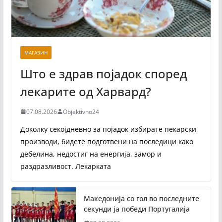
МАГАЗИН
Што е здрав појадок според
лекарите од Харвард?
07.08.2026
Objektivno24
Доколку секојдневно за појадок избирате пекарски
производи, бидете подготвени на последици како
дебелина, недостиг на енергија, замор и
раздразливост. Лекарката
Македонија со гол во последните
секунди ја победи Португалија