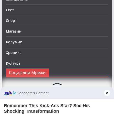
Свет
Спорт
Магазин
Колумни
Хроника
Култура
Социјални Мрежи
Следете нè на Фејсбук за да сте во тек со најновите