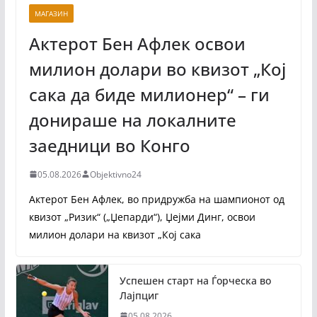
МАГАЗИН
Актерот Бен Афлек освои
милион долари во квизот „Кој
сака да биде милионер“ – ги
донираше на локалните
заедници во Конго
05.08.2026
Objektivno24
Актерот Бен Афлек, во придружба на шампионот од
квизот „Ризик“ („Џепарди“), Џејми Динг, освои
милион долари на квизот „Кој сака
Успешен старт на Ѓорческа во
Лајпциг
05.08.2026