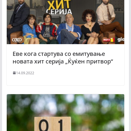
Еве кога стартува со емитување
новата хит серија „Ќуќен притвор“
14.09.2022