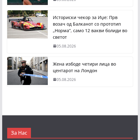
Историски чекор за Иџе: Прв
возач од Балканот со прототип
„Норма“, само 12 вакви болиди во
светот
05.08.2026
Жена избоде четири лица во
центарот на Лондон
05.08.2026
За Нас