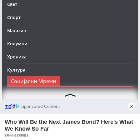
Свет
Спорт
Магазин
Колумни
Хроника
Култура
Социјални Мрежи
Следете нè на Фејсбук за да сте во тек со најновите
вести:
Objektivno24.mk