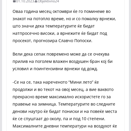
01.10.2023
Objektivno24
Оваа година месец октомври ќе го поминеме во
знакот на потопло време, но и со помалку врнежи,
што значи дека температурите ќе бидат
натпросечно високи, а врнежите ќе бидат под
просекот, прогнозира Славчо Попоски.
Вели дека сепак повремено може да се очекува
прилив на поголем влажен воздушен бран кој би
условил и поинтензивни врнежи од дожд.
-Се на се, така нареченото “Мини лето” ќе
продолжи и во текот на овој месец, а вие ваквото
прекрасно време максимално искористете го за
правење на зимница. Температурите во следните
денови наутро ќе бидат пониски и на повеќе места
ќе се спуштаат до околу, па и под 10 степени.
Максималните дневни температури на воздухот ќе