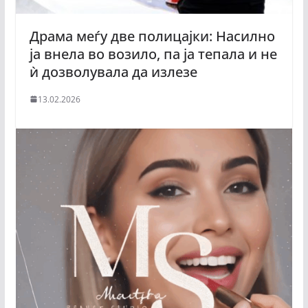
Драма меѓу две полицајки: Насилно
ја внела во возило, па ја тепала и не
ѝ дозволувала да излезе
13.02.2026