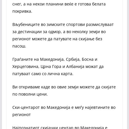
снег, а на некои планини веќе е готова белата
покривка.
Вљубениците во зимските спортови размислуваат
за дестинации за одмор, а во неколку земји во
регионот можете да патувате на скијање без
пасош.
Граѓаните на Македонија, Србија, Босна и
Херцеговина, Црна Гора и Албанија можат да
патуваат само со лична карта.
Ви откриваме каде во овие земји можете да скијате
по поволни цени.
Ски-центарот во Македонија е меѓу најевтините во
регионот
Најпознатиот скијачки центар во Македонија е