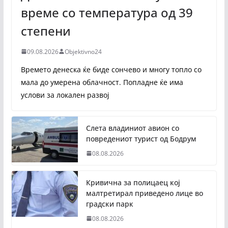
време со температура од 39
степени
09.08.2026
Objektivno24
Времето денеска ќе биде сончево и многу топло со
мала до умерена облачност. Попладне ќе има
услови за локален развој
Слета владиниот авион со
повредениот турист од Бодрум
08.08.2026
Кривична за полицаец кој
малтретирал приведено лице во
градски парк
08.08.2026