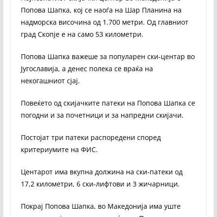
Попова Шапка, кој се наоѓа на Шар Планина на
надморска височина од 1.700 метри. Од главниот
град Скопје е на само 53 километри.
Попова Шапка важеше за популарен ски-центар во
Југославија, а денес полека се враќа на
некогашниот сјај.
Повеќето од скијачките патеки на Попова Шапка се
погодни и за почетници и за напредни скијачи.
Постојат три патеки распоредени според
критериумите на ФИС.
Центарот има вкупна должина на ски-патеки од
17,2 километри, 6 ски-лифтови и 3 жичарници.
Покрај Попова Шапка, во Македонија има уште