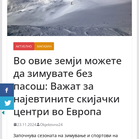
АКТУЕЛНО
МАГАЗИН
Во овие земји можете
да зимувате без
пасош: Важат за
најевтините скијачки
центри во Европа
23.11.2024
Objektivno24
Започнува сезоната на зимување и спортови на