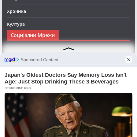
Хроника
Култура
Социјални Мрежи
Следете нè на Фејсбук за да сте во тек со најновите
вести:
Objektivno24.mk