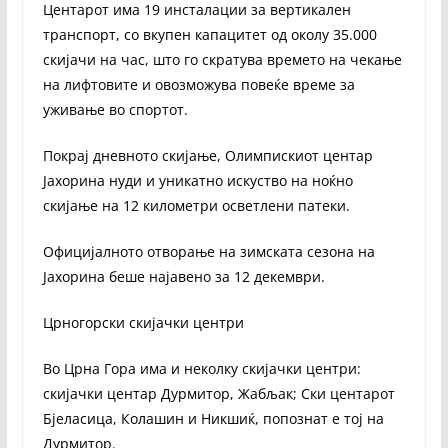
Центарот има 19 инсталации за вертикален
транспорт, со вкупен капацитет од околу 35.000
скијачи на час, што го скратува времето на чекање
на лифтовите и овозможува повеќе време за
уживање во спортот.
Покрај дневното скијање, Олимпискиот центар
Јахорина нуди и уникатно искуство на ноќно
скијање на 12 километри осветлени патеки.
Официјалното отворање на зимската сезона на
Јахорина беше најавено за 12 декември.
Црногорски скијачки центри
Во Црна Гора има и неколку скијачки центри:
скијачки центар Дурмитор, Жабљак; Ски центарот
Бјеласица, Колашин и Никшиќ, попознат е тој на
Дурмитор.