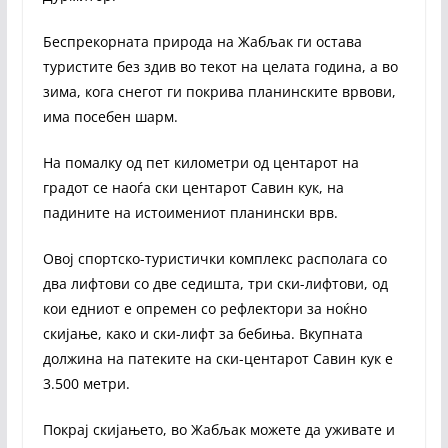
Беспрекорната природа на Жабљак ги остава
туристите без здив во текот на целата година, а во
зима, кога снегот ги покрива планинските врвови,
има посебен шарм.
На помалку од пет километри од центарот на
градот се наоѓа ски центарот Савин кук, на
падините на истоимениот планински врв.
Овој спортско-туристички комплекс располага со
два лифтови со две седишта, три ски-лифтови, од
кои едниот е опремен со рефлектори за ноќно
скијање, како и ски-лифт за бебиња. Вкупната
должина на патеките на ски-центарот Савин кук е
3.500 метри.
Покрај скијањето, во Жабљак можете да уживате и