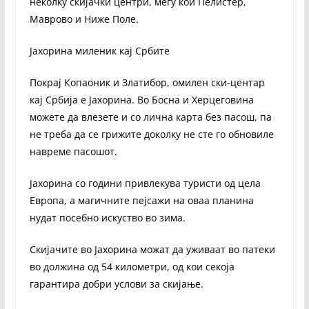
неколку скијачки центри, меѓу кои Пелистер,
Маврово и Ниже Поле.
Јахорина миленик кај Србите
Покрај Копаоник и Златибор, омилен ски-центар
кај Србија е Јахорина. Во Босна и Херцеговина
можете да влезете и со лична карта без пасош, па
не треба да се грижите доколку не сте го обновиле
навреме пасошот.
Јахорина со години привлекува туристи од цела
Европа, а магичните пејсажи на оваа планина
нудат посебно искуство во зима.
Скијачите во Јахорина можат да уживаат во патеки
во должина од 54 километри, од кои секоја
гарантира добри услови за скијање.