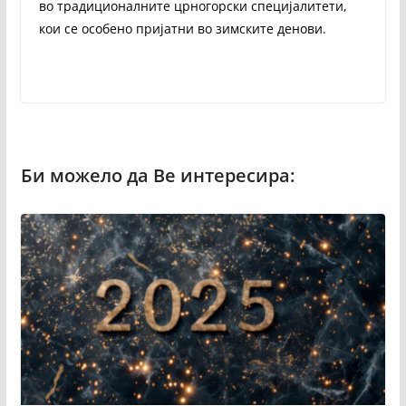
во традиционалните црногорски специјалитети,
кои се особено пријатни во зимските денови.