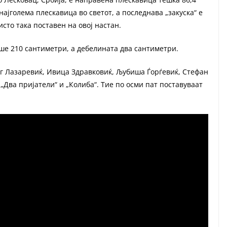
најголема плескавица во светот, а последнава „закуска“ е
сто така поставен на овој настан.
ше 210 сантиметри, а дебелината два сантиметри.
аг Лазаревиќ, Ивица Здравковиќ, Љубиша Ѓорѓевиќ, Стефан
„Два пријатели“ и „Колиба“. Тие по осми пат поставуваат