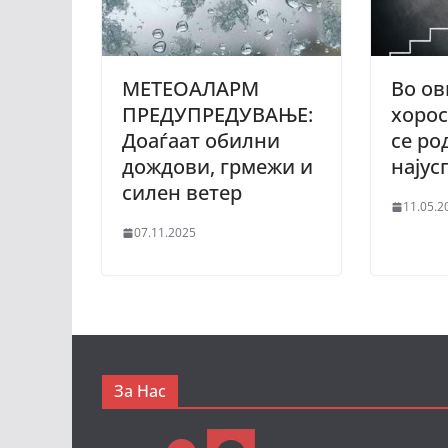
МЕТЕОАЛАРМ
Во ов
ПРЕДУПРЕДУВАЊЕ:
хорос
Доаѓаат обилни
се ро
дождови, грмежи и
најус
силен ветер
11.05.2
07.11.2025
За Нас