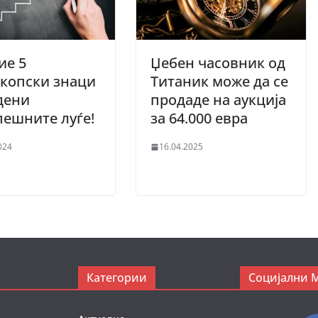
ие 5
Џебен часовник од
копски знаци
Титаник може да се
дени
продаде на аукција
пешните луѓе!
за 64.000 евра
024
16.04.2025
Категории
Социјални 