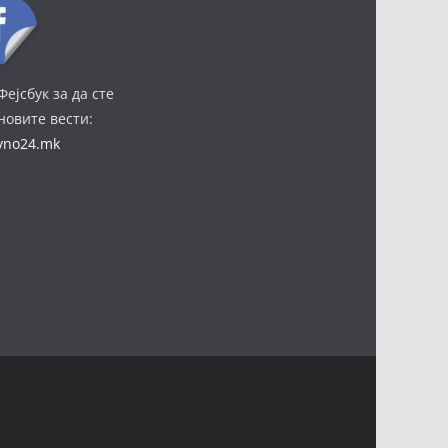
Фејсбук за да сте
јновите вести:
ivno24.mk