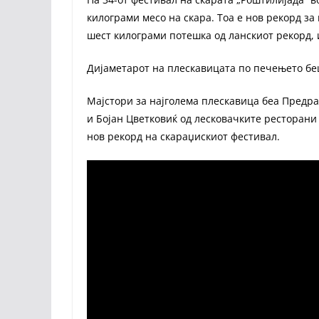
килограми месо на скара. Тоа е нов рекорд за 
шест килограми потешка од ланскиот рекорд, и
Дијаметарот на плескавицата по печењето бе
Мајстори за најголема плескавица беа Предр
и Бојан Цветковиќ од лесковачките ресторани 
нов рекорд на скараџискиот фестивал.