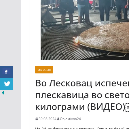
МАГАЗИН
Во Лесковац испече
плескавица во свето
килограми (ВИДЕО
30.08.2024
Objektivno24
На 34-от фестивал на скарата „Роштилијада“ в