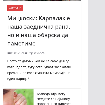
АКТУЕЛНО
Мицкоски: Карпалак е
наша заедничка рана,
но и наша обврска да
паметиме
08.08.2026
Objektivno24
Постојат датуми кои не се само дел од
календарот, туку остануваат засекогаш
врежани во колективната меморија на
еден народ. 8
Македонија меѓу
земјите со најмногу
заразени со вирусот