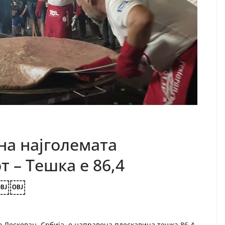
на најголемата
т – Тешка е 86,4
)￼￼
о Лесковац, Србија, е направена плескавица тешка 86,4