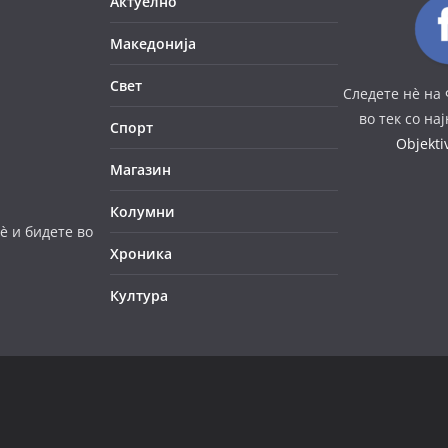
Актуелно
Македонија
Свет
Следете нè на 
во тек со на
Спорт
Objekt
Магазин
Колумни
è и бидете во
Хроника
Култура