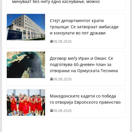
минуваат без ниту едно каснување, можно
Стејт департментот крати
трошоци: Се затвораат амбасади
и конзулати во пет држави
06.08.2026
Договор меѓу Иран и Оман: Се
подготвува 60-дневен план за
отворање на Ормуската Теснина
06.08.2026
Македонските кадети со победа
го отворија Европското првенство
06.08.2026