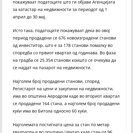
покажуваат податоците што ги објави Агенцијата
за катастар на недвижности за периодот од 1
април до 30 мај.
Исто така, податоците покажуваат дека во овој
период продадени се 676 новоизградени станови
од инвеститор, што е за 178 станови помалку во
споредба со првиот квартал од годинава. Во фаза
на градба се 25.354 станови коишто се очекува да
се најдат на пазарот на недвижности.
Најголем број продадени станови, според
Регистарот на цени и закупини на недвижности,
има во општина Аеродром каде во вториот квартал
се продадени 164 стана, а најголем број продадени
куќи има во Битола односно 60 куќи.
Најголемата постигната цена за стан по метар
квадратен е во општина Центар каде стан од 96