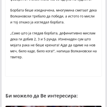
Борбата беше изедначена, многумина сметаат дека
Волкановски требало да победи, а истото го мисли
и тој откако ја изгледал борбата.
„Само што ја гледав борбата, дефинитивно мислам
дека ги добив 2, 3 и 5 рунда. Изненаден сум што
мојата рака не беше крената! Ајде да одиме на нов
меч, било каде, било кога!“, напиша Волкановски на
твитер.