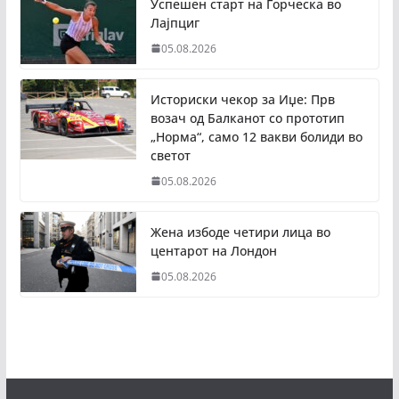
Успешен старт на Ѓорческа во
Лајпциг
05.08.2026
Историски чекор за Иџе: Прв
возач од Балканот со прототип
„Норма“, само 12 вакви болиди во
светот
05.08.2026
Жена избоде четири лица во
центарот на Лондон
05.08.2026