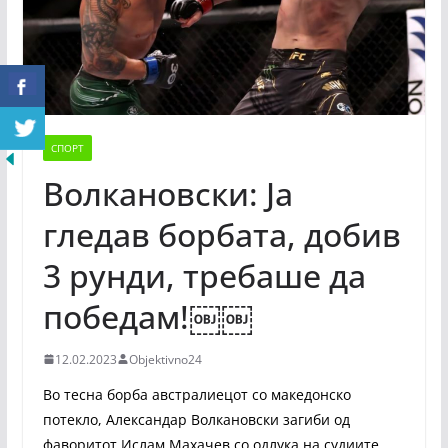
СПОРТ
Волкановски: Ја
гледав борбата, добив
3 рунди, требаше да
победам!￼￼
12.02.2023
Objektivno24
Во тесна борба австралиецот со македонско
потекло, Александар Волкановски загиби од
фаворитот Ислам Махачев со одлука на судиите.