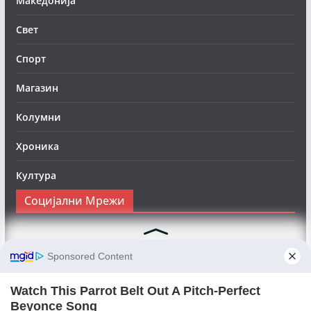
Македонија
Свет
Спорт
Магазин
Колумни
Хроника
Култура
Социјални Мрежи
Следете нè на Фејсбук за да сте во тек со најновите