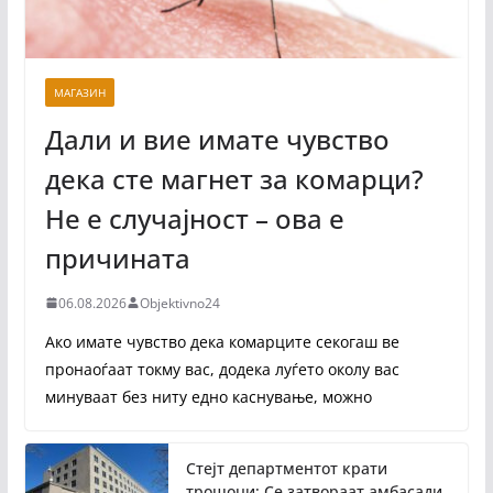
МАГАЗИН
Дали и вие имате чувство
дека сте магнет за комарци?
Не е случајност – ова е
причината
06.08.2026
Objektivno24
Ако имате чувство дека комарците секогаш ве
пронаоѓаат токму вас, додека луѓето околу вас
минуваат без ниту едно каснување, можно
Стејт департментот крати
трошоци: Се затвораат амбасади