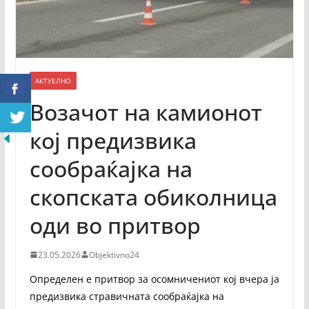
АКТУЕЛНО
Возачот на камионот
кој предизвика
сообраќајка на
скопската обиколница
оди во притвор
23.05.2026
Objektivno24
Определен е притвор за осомничениот кој вчера ја
предизвика стравичната сообраќајка на