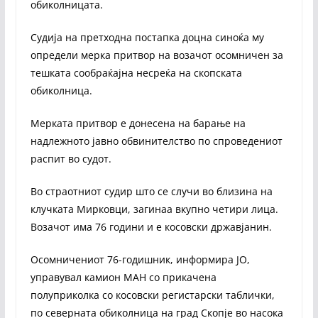
обиколницата.
Судија на претходна постапка доцна синоќа му
определи мерка притвор на возачот осомничен за
тешката сообраќајна несреќа на скопската
обиколница.
Мерката притвор е донесена на барање на
надлежното јавно обвинителство по спроведениот
распит во судот.
Во страотниот судир што се случи во близина на
клучката Мирковци, загинаа вкупно четири лица.
Возачот има 76 години и е косовски државјанин.
Осомничениот 76-годишник, информира ЈО,
управувал камион МАН со прикачена
полуприколка со косовски регистарски таблички,
по северната обиколница на град Скопје во насока