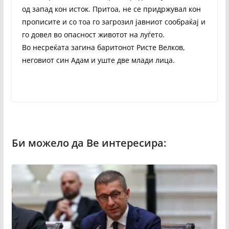
од запад кон исток. Притоа, не се придржувал кон
прописите и со тоа го загрозил јавниот сообраќај и
го довел во опасност животот на луѓето.
Во несреќата загина баритонот Ристе Велков,
неговиот син Адам и уште две млади лица.