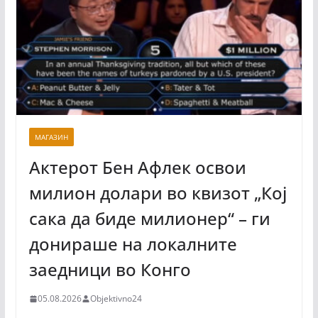
МАГАЗИН
Актерот Бен Афлек освои
милион долари во квизот „Кој
сака да биде милионер“ – ги
донираше на локалните
заедници во Конго
05.08.2026
Objektivno24