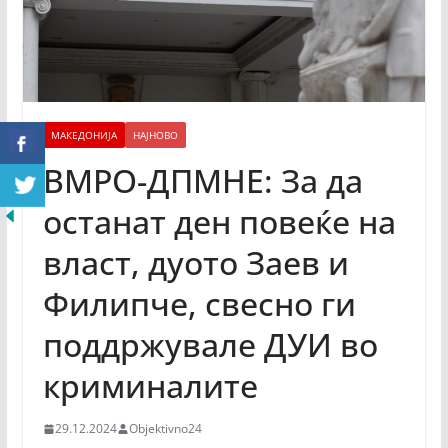
МАКЕДОНИЈА
НАЈНОВО
ВМРО-ДПМНЕ: За да
останат ден повеќе на
власт, дуото Заев и
Филипче, свесно ги
поддржувале ДУИ во
криминалите
29.12.2024
Objektivno24