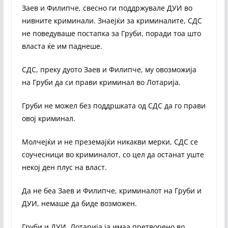
Заев и Филипче, свесно ги поддржувале ДУИ во
нивните криминали. Знаејќи за криминалите, СДС
не поведуваше постапка за Груби, поради тоа што
власта ќе им паднеше.
СДС, преку дуото Заев и Филипче, му овозможија
на Груби да си прави криминал во Лотарија.
Груби не можел без поддршката од СДС да го прави
овој криминал.
Молчејќи и не преземајќи никакви мерки, СДС се
соучесници во криминалот, со цел да останат уште
некој ден плус на власт.
Да не беа Заев и Филипче, криминалот на Груби и
ДУИ, немаше да биде возможен.
Груби и ДУИ, Лотарија ја имаа претворено во