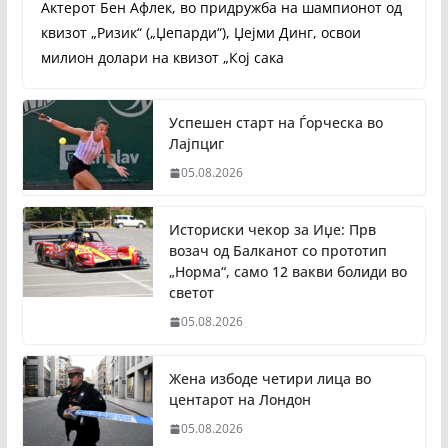
Актерот Бен Афлек, во придружба на шампионот од
квизот „Ризик“ („Џепарди“), Џејми Динг, освои
милион долари на квизот „Кој сака
Успешен старт на Ѓорческа во
Лајпциг
05.08.2026
Историски чекор за Иџе: Прв
возач од Балканот со прототип
„Норма“, само 12 вакви болиди во
светот
05.08.2026
Жена избоде четири лица во
центарот на Лондон
05.08.2026