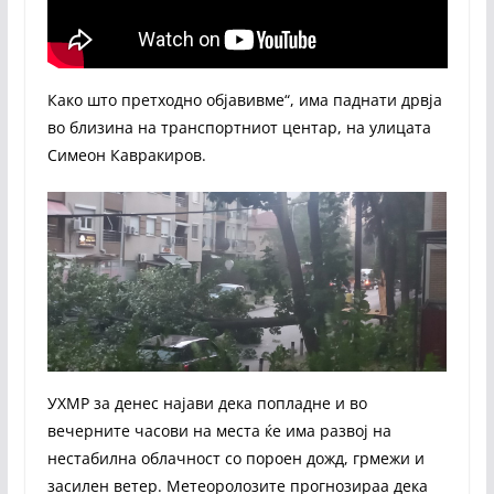
Како што претходно објавивме“, има паднати дрвја
во близина на транспортниот центар, на улицата
Симеон Кавракиров.
УХМР за денес најави дека попладне и во
вечерните часови на места ќе има развој на
нестабилна облачност со пороен дожд, грмежи и
засилен ветер. Метеоролозите прогнозираа дека