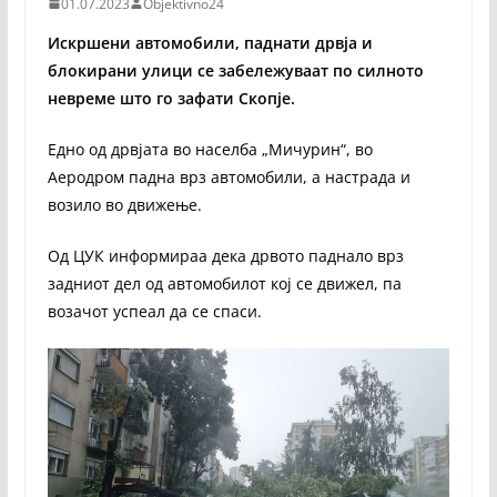
01.07.2023
Objektivno24
Искршени автомобили, паднати дрвја и
блокирани улици се забележуваат по силното
невреме што го зафати Скопје.
Едно од дрвјата во населба „Мичурин“, во
Аеродром падна врз автомобили, а настрада и
возило во движење.
Од ЦУК информираа дека дрвото паднало врз
задниот дел од автомобилот кој се движел, па
возачот успеал да се спаси.