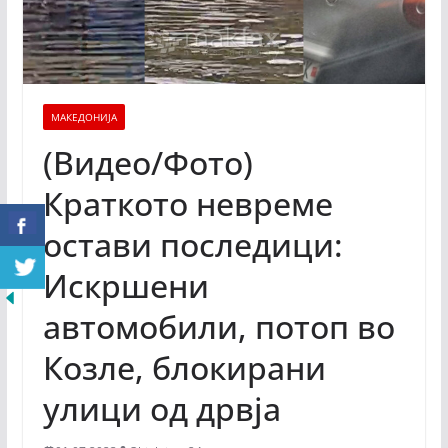
МАКЕДОНИЈА
(Видео/Фото)
Краткото невреме
остави последици:
Искршени
автомобили, потоп во
Козле, блокирани
улици од дрвја