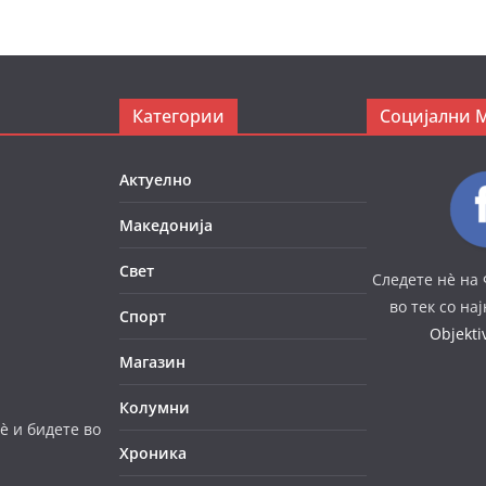
Категории
Социјални 
Актуелно
Македонија
Свет
Следете нè на 
во тек со на
Спорт
Objekt
Магазин
Колумни
è и бидете во
Хроника