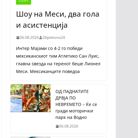
СПОРТ
Шоу на Меси, два гола
и асистенција
06.08.2026
Objektivno24
Интер Мајами со 4-2 го победи
мексиканскиот тим Атлетико Сан Луис,
главна ѕвезда на теренот беше Лионел
Меси. Мексиканците поведоа
ОД ПАДНАТИТЕ
ДРВЈА ПО
НЕВРЕМЕТО – Ќе се
гради моторички
парк на Водно
06.08.2026