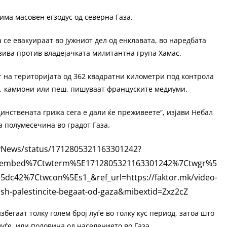
има масовен егзодус од северна Газа.
се евакуираат во јужниот дел од енклавата, во наредбата
зива против владејачката милитантна група Хамас.
 на територијата од 362 квадратни километри под контрола
и, камиони или пеш, пишуваат француските медиуми.
динствената грижа сега е дали ќе преживеете“, изјави Небал
 полумесечина во градот Газа.
kyNews/status/1712805321163301242?
etembed%7Ctwterm%5E1712805321163301242%7Ctwgr%5
dc42%7Ctwcon%5Es1_&ref_url=https://faktor.mk/video-
pesh-palestincite-begaat-od-gaza&mibextid=Zxz2cZ
бегаат толку голем број луѓе во толку кус период, затоа што
уѓе, или половина од населението во Газа.