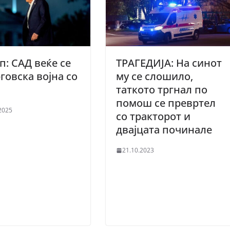
п: САД веќе се
ТРАГЕДИЈА: На синот
рговска војна со
му се слошило,
а
таткото тргнал по
помош се превртел
2025
со тракторот и
двајцата починале
21.10.2023