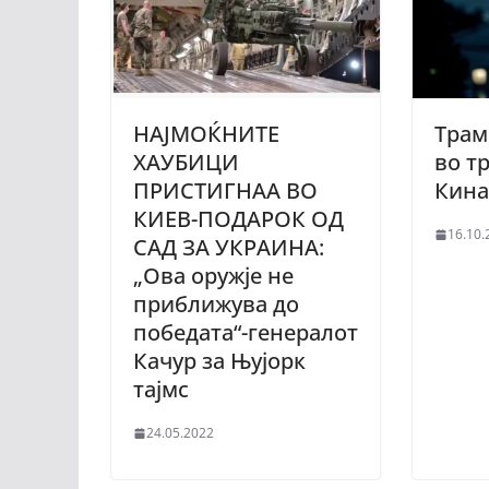
НАЈМОЌНИТЕ
Трам
ХАУБИЦИ
во т
ПРИСТИГНАА ВО
Кин
КИЕВ-ПОДАРОК ​​ОД
16.10.
САД ЗА УКРАИНА:
„Ова оружје не
приближува до
победата“-генералот
Качур за Њујорк
тајмс
24.05.2022