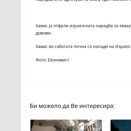
Хамас ја отфрли израелската наредба за еваку
домови.
Хамас во саботата почна со напади на Израел
Фото: Економист