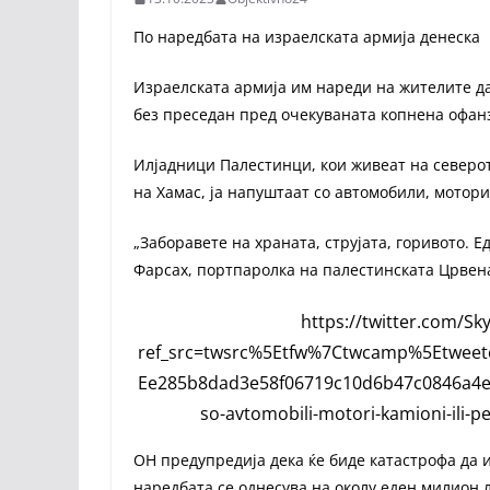
По наредбата на израелската армија денеска 
Израелската армија им нареди на жителите да 
без преседан пред очекуваната копнена офан
Илјадници Палестинци, кои живеат на северот
на Хамас, ја напуштаат со автомобили, мотор
„Заборавете на храната, струјата, горивото. Е
Фарсах, портпаролка на палестинската Црвена
https://twitter.com/S
ref_src=twsrc%5Etfw%7Ctwcamp%5Etwe
Ee285b8dad3e58f06719c10d6b47c0846a4e5
so-avtomobili-motori-kamioni-ili-
ОН предупредија дека ќе биде катастрофа да из
наредбата се однесува на околу еден милион л