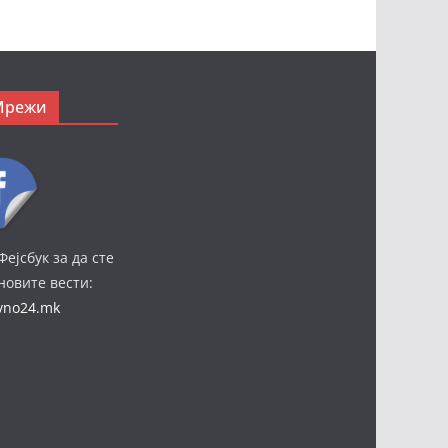
Мрежи
Фејсбук за да сте
јновите вести:
ivno24.mk