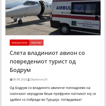
МАКЕДОНИЈА
НАЈНОВО
Слета владиниот авион со
повредениот турист од
Бодрум
08.08.2026
Objektivno24
Од Бодрум со владиното авионче попладнево на
скопскиот аеродром беше префрлен патникот кој се
здобил со побреди во Турција, потврдиваат