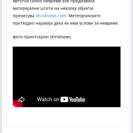
меѓутоа силно невреме кое предизвика
материјални штети на неколку објекти,
пренесува
ohridnews.com
. Метеоролозите
претходно најавија дека ќе има услови за невреме.
фото принтскрин ohridnews