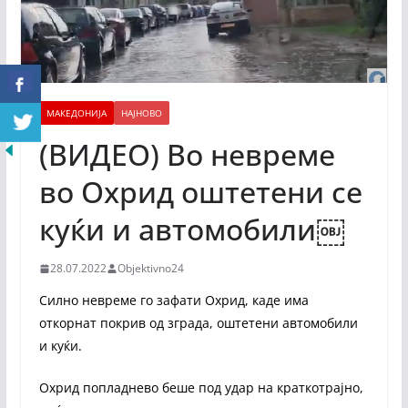
МАКЕДОНИЈА
НАЈНОВО
(ВИДЕО) Во невреме
во Охрид оштетени се
куќи и автомобили￼
28.07.2022
Objektivno24
Силно невреме го зафати Охрид, каде има
откорнат покрив од зграда, оштетени автомобили
и куќи.
Охрид попладнево беше под удар на краткотрајно,