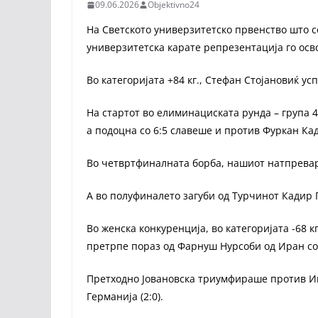
09.06.2026
Objektivno24
На Светското универзитетско првенство што с
универзитетска карате репрезентација го осв
Во категоријата +84 кг., Стефан Стојановиќ ус
На стартот во елиминациската рунда – група 4
а подоцна со 6:5 славеше и против Фуркан Кад
Во четвртфиналната борба, нашиот натпревар
А во полуфиналето загуби од Турчинот Кадир Г
Во женска конкуренција, во категоријата -68 к
претрпе пораз од Фарнуш Нурсоби од Иран со 
Претходно Јовановска триумфираше против Има
Германија (2:0).