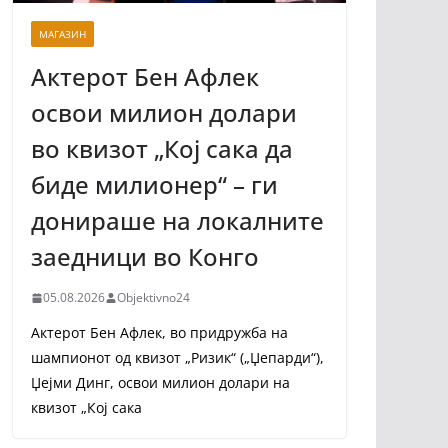
МАГАЗИН
Актерот Бен Афлек
освои милион долари
во квизот „Кој сака да
биде милионер“ – ги
донираше на локалните
заедници во Конго
05.08.2026
Objektivno24
Актерот Бен Афлек, во придружба на
шампионот од квизот „Ризик“ („Џепарди“),
Џејми Динг, освои милион долари на
квизот „Кој сака