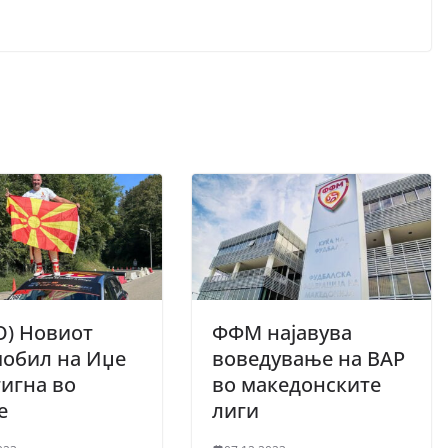
О) Новиот
ФФМ најавува
мобил на Иџе
воведување на ВАР
игна во
во македонските
е
лиги