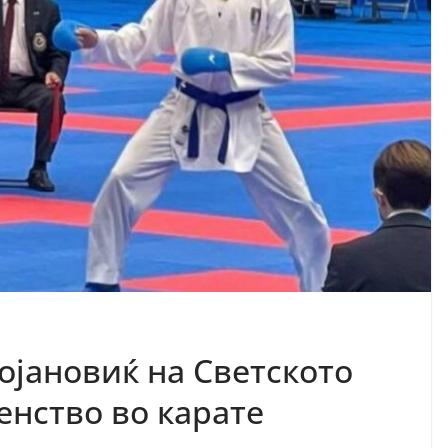
ојановиќ на Светското
енство во карате