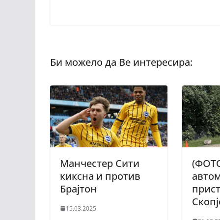
Манчестер Сити
(ФОТ
киксна и против
авто
Брајтон
прист
Скопј
15.03.2025