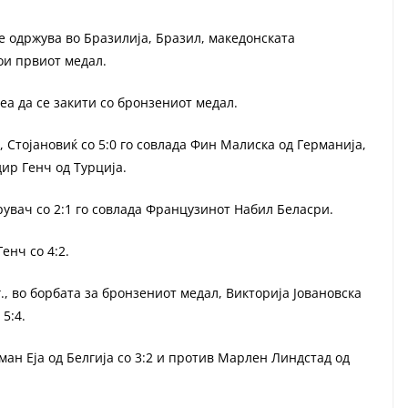
е одржува во Бразилија, Бразил, македонската
ои првиот медал.
пеа да се закити со бронзениот медал.
, Стојановиќ со 5:0 го совлада Фин Малиска од Германија,
ир Генч од Турција.
увач со 2:1 го совлада Французинот Набил Беласри.
енч со 4:2.
г., во борбата за бронзениот медал, Викторија Јовановска
5:4.
н Еја од Белгија со 3:2 и против Марлен Линдстад од