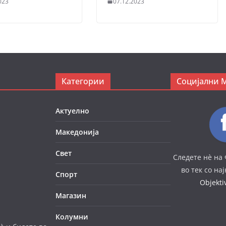
023
07.12.2023
Категории
Социјални 
Актуелно
Македонија
Свет
Следете нè на 
во тек со на
Спорт
Objekt
Магазин
Колумни