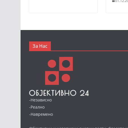
01.12.2
За Нас
-Независно
-Реално
-Навремено