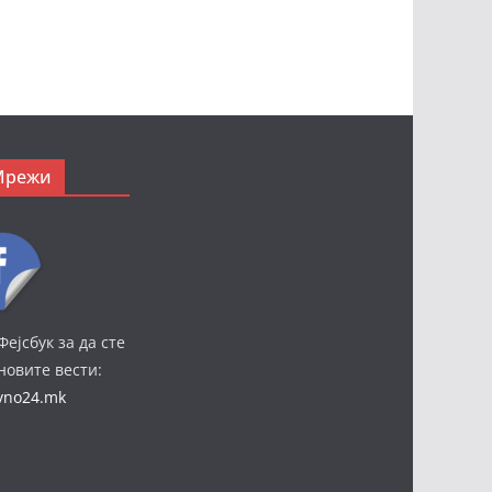
Мрежи
Фејсбук за да сте
јновите вести:
ivno24.mk