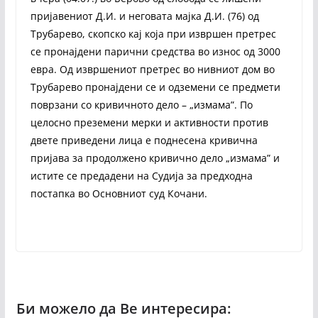
пријавениот Д.И. и неговата мајка Д.И. (76) од
Трубарево, скопско кај која при извршен претрес
се пронајдени парични средства во износ од 3000
евра. Од извршениот претрес во нивниот дом во
Трубарево пронајдени се и одземени се предмети
поврзани со кривичното дело – „измама”. По
целосно преземени мерки и активности против
двете приведени лица е поднесена кривична
пријава за продолжено кривично дело „измама” и
истите се предадени на Судија за предходна
постапка во Основниот суд Кочани.