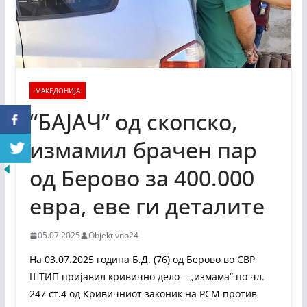
МАКЕДОНИЈА
“БАЈАЧ” од скопско,
измамил брачен пар
од Берово за 400.000
евра, еве ги деталите
05.07.2025
Objektivno24
На 03.07.2025 година Б.Д. (76) од Берово во СВР
ШТИП пријавил кривично дело – „измама“ по чл.
247 ст.4 од Кривичниот законик на РСМ против