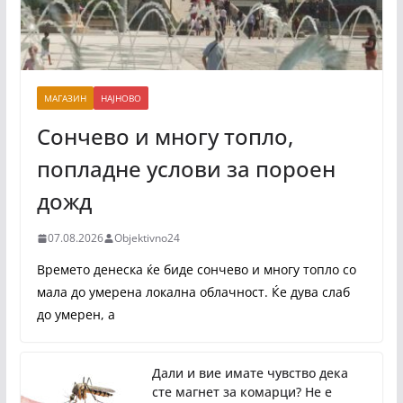
МАГАЗИН
НАЈНОВО
Сончево и многу топло,
попладне услови за пороен
дожд
07.08.2026
Objektivno24
Времето денеска ќе биде сончево и многу топло со
мала до умерена локална облачност. Ќе дува слаб
до умерен, а
Дали и вие имате чувство дека
сте магнет за комарци? Не е