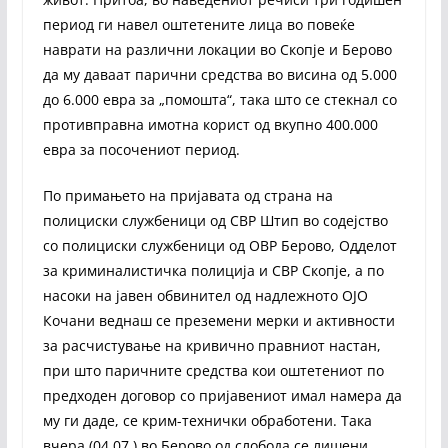
период ги навел оштетените лица во повеќе
наврати на различни локации во Скопје и Берово
да му даваат парични средства во висина од 5.000
до 6.000 евра за „помошта“, така што се стекнал со
противправна имотна корист од вкупно 400.000
евра за посочениот период.
По примањето на пријавата од страна на
полициски службеници од СВР Штип во содејство
со полициски службеници од ОВР Берово, Одделот
за криминалистичка полиција и СВР Скопје, а по
насоки на јавен обвинител од надлежното ОЈО
Кочани веднаш се преземени мерки и активности
за расчистување на кривично правниот настан,
при што паричните средства кои оштетениот по
предходен договор со пријавениот имал намера да
му ги даде, се крим-технички обработени. Така
вчера (04.07.) во Берово од слобода се лишени