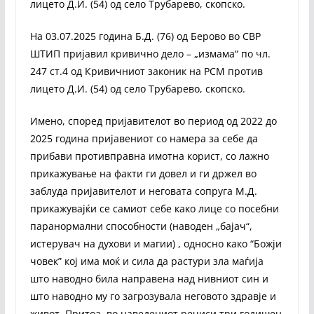
лицето Д.И. (54) од село Трубарево, скопско.
На 03.07.2025 година Б.Д. (76) од Берово во СВР
ШТИП пријавил кривично дело – „измама“ по чл.
247 ст.4 од Кривичниот законик на РСМ против
лицето Д.И. (54) од село Трубарево, скопско.
Имено, според пријавителот во период од 2022 до
2025 година пријавениот со намера за себе да
прибави противправна имотна корист, со лажно
прикажување на факти ги довел и ги држел во
заблуда пријавителот и неговата сопруга М.Д.
прикажувајќи се самиот себе како лице со посебни
паранормални способности (наводен „бајач“,
истерувач на духови и магии) , односно како “Божји
човек” кој има моќ и сила да растури зла маѓија
што наводно била направена над нивниот син и
што наводно му го загрозувала неговото здравје и
живот. Притоа, во наведениот речиси три годишен