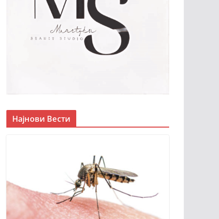
Најнови Вести