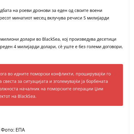
дбата на роеви дронови за еден од своите воени
гресот минатиот месец вклучува речиси 5 милијарди
милиони долари во BlackSea, кој произведува десетици
реден 4 милијарди долари, сè уште е без големи договори,
лога во идните поморски конфликти, проширувајќи го
а свеста за ситуацијата и зголемувајќи ја борбената
должноста началник на поморските операции Џим
ктот на BlackSea.
Фото: ЕПА