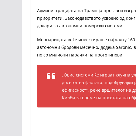
Администрацијата на Трамп ја прогласи изгра
приоритети. Законодавството усвоено од Кон
долари за автономни поморски системи.
Морнарицата веќе инвестираше најмалку 160 
автономни бродови месечно, додека Saronic, в
но со милиони нарачки на прототипови.
„Овие системи ќе играат клучна у
досегот на флотата, подобрувајќи ј
ефикасност“, рече вршителот на 
Килби за време на посетата на обје