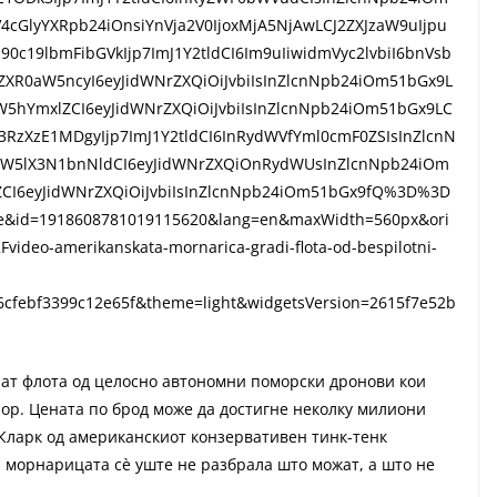
cGlyYXRpb24iOnsiYnVja2V0IjoxMjA5NjAwLCJ2ZXJzaW9uIjpu
19lbmFibGVkIjp7ImJ1Y2tldCI6Im9uIiwidmVyc2lvbiI6bnVsb
XR0aW5ncyI6eyJidWNrZXQiOiJvbiIsInZlcnNpb24iOm51bGx9L
5hYmxlZCI6eyJidWNrZXQiOiJvbiIsInZlcnNpb24iOm51bGx9LC
zXzE1MDgyIjp7ImJ1Y2tldCI6InRydWVfYml0cmF0ZSIsInZlcnN
W5lX3N1bnNldCI6eyJidWNrZXQiOnRydWUsInZlcnNpb24iOm
I6eyJidWNrZXQiOiJvbiIsInZlcnNpb24iOm51bGx9fQ%3D%3D
lse&id=1918608781019115620&lang=en&maxWidth=560px&ori
deo-amerikanskata-mornarica-gradi-flota-od-bespilotni-
cfebf3399c12e65f&theme=light&widgetsVersion=2615f7e52b
ијат флота од целосно автономни поморски дронови кои
зор. Цената по брод може да достигне неколку милиони
н Кларк од американскиот конзервативен тинк-тенк
 морнарицата сè уште не разбрала што можат, а што не