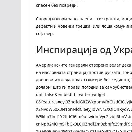
спасен без повреди.
Според извори запознаени со истрагата, инци
дефекти и човечка грешка, или лоша комуник
софтвер.
Инспирација од Укр
Американските генерали отворено велат дека
на насловната страница) против руската Црно
дронови изгледаат како глисери без седишта, 
долари, што ги прави погодни за самоубиствен
dnt=false&embedId=twitter-widget-
0&features=eyJ0ZndfdGltZWxpbmVfbGlzdCI6eyJ
X2NvdW50X3N1bnNldCI6eyJidWNrZXQiOnRydWU
W5kIjp7ImJ1Y2tldCI6Im9uIiwidmVyc2lvbiI6bnVs
cnNpb24iOm51bGx9LCJ0ZndfZm9zbnJfc29mdF9pb
XJzaW9uIjpudWxsfSwidGZ3X21peGVkX21lZGlhXz