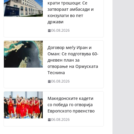
крати трошоци: Се
затвораат амбасади и
конзулати во пет
држави
06.08.2026
Договор меѓу Иран и
Оман: Се подготвува 60-
дневен план за
отворање на Ормуската
Теснина
06.08.2026
Македонските кадети
со победа го отворија
Европското првенство
06.08.2026