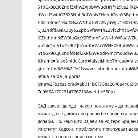
51bGx9LCJ0ZndfZXhwZXJpbWVudHNfY29va2llX2V4
dWxsfSwidGZ3X3Nob3dfYmlyZHdhdGNoX3Bpdm90c
H0sInRmd19kdXBsaWNhdGVfc2NyaWJlc190b19zZ
CJ0ZndfdXNlX3Byb2ZpbGVfaW1hZ2Vfc2hhcGVfZW
J0ZndfdmlkZW9faGxzX2R5bmFtaWNfbWFuaWZlc3R
pb24iOm51bGx9LCJ0ZndfbGVnYWN5X3RpbWVsa
51bGx9LCJ0ZndfdHdlZXRfZWRpdF9mcm9udGVuZC
&frame=false&hideCard=false&hideThread=fa
gin=https%3A%2F%2Fwww.slobodenpecat.mk%2Fvi
letala-za-da-ja-porazi-
kina%2F&sessionId=ab011b67958a2640a440a996
7e0%3A1702314776716&width=550px
САД сакаат да одат чекор понатаму – да разв
можат да се движат во роеви без човечки над
долари. Но, како што изјави за Ројтерс Браја
Институт Хадсон, проблемите покажуваат дека
можат да прават овие системи.