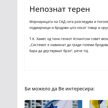
Непознат терен
Морнарицата на САД сега разгледува и погол
подморници и бродови што носат товар и оруж
Т.К. Хамес од тинк-тенкот Атлантски совет ве
„Системот е навикнат да гради големи бродови
бара да дејствуваат брзо“, рече тој.