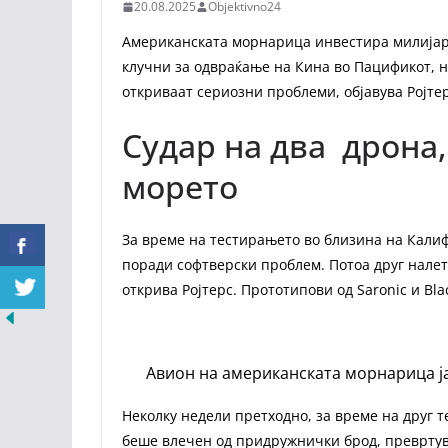
20.08.2025
Objektivno24
Американската морнарица инвестира милијард
клучни за одвраќање на Кина во Пацификот, н
откриваат сериозни проблеми, објавува Ројтер
Судар на два дрона
морето
За време на тестирањето во близина на Кали
поради софтверски проблем. Потоа друг налета
открива Ројтерс. Прототипови од Saronic и Bla
Авион на американската морнарица ја
Неколку недели претходно, за време на друг т
беше влечен од придружнички брод, превртува