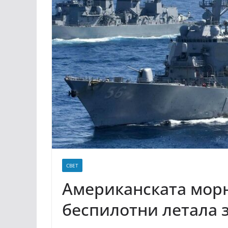
СВЕТ
Американската морн
беспилотни летала з