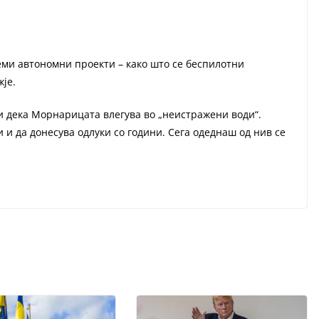
еми автономни проекти – како што се беспилотни
је.
ли дека Морнарицата влегува во „неистражени води“.
 и да донесува одлуки со години. Сега одеднаш од нив се