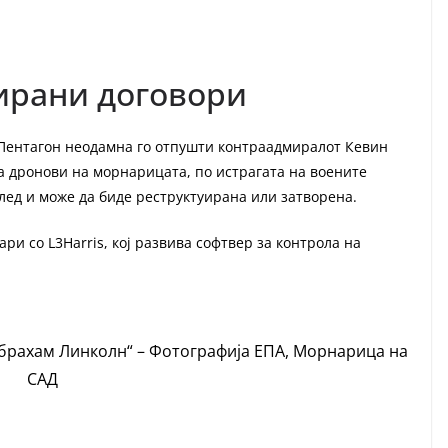
ирани договори
 Пентагон неодамна го отпушти контраадмиралот Кевин
а дронови на морнарицата, по истрагата на воените
глед и може да биде реструктуирана или затворена.
ри со L3Harris, кој развива софтвер за контрола на
брахам Линколн“ – Фотографија ЕПА, Морнарица на
САД