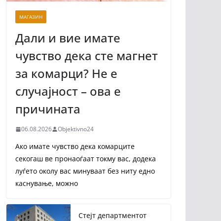
МАГАЗИН
Дали и вие имате
чувство дека сте магнет
за комарци? Не е
случајност – ова е
причината
06.08.2026
Objektivno24
Ако имате чувство дека комарците
секогаш ве пронаоѓаат токму вас, додека
луѓето околу вас минуваат без ниту едно
каснување, можно
Стејт департментот