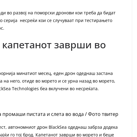
и во развој на поморски дронови кои треба да бидат
о серија несреќи кои се случуваат при тестирањето
с.
, капетанот заврши во
форнија минатиот месец, еден дрон одеднаш застана
 на него, отиде во морето и се урна назад во морето,
ckSea Technologies беа вклучени во несреќата.
 промаши пистата и слета во вода / Фото твитер
ест, автономниот дрон BlackSea одеднаш забрза додека
јќи го тој брод. Капетанот заврши во морето и беше