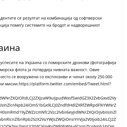
дентите се резултат на комбинација од софтверски
ација помеѓу системите на бродот и надворешниот
аина
 успесите на Украина со поморските дронови (фотографија
морска флота ја потврдија нивната важност. Овие
често се вооружени со експлозиви и чинат околу 250.000
и мисии.https://platform.twitter.com/embed/Tweet.html?
idWNrZXQiOltdLCJ2ZXJzaW9uIjpudWxsfSwidGZ3X2ZvbGxvd2Vy
sInZlcnNpb24iOm51bGx9LCJ0ZndfdHdlZXRfZWRpdF9iYWNrZ
bH0sInRmd19yZWZzcmNfc2Vzc2lvbiI6eyJidWNrZXQiOiJvbiIsInZl
nRlcnZlbnRpb25zX2VuYWJsZWQiOnsiYnVja2V0Ijoib24iLCJ2Z
E1ODk3Ijp7ImJ1Y2tldCI6InRyZWF0bWVudCIsInZlcnNpb24iOm