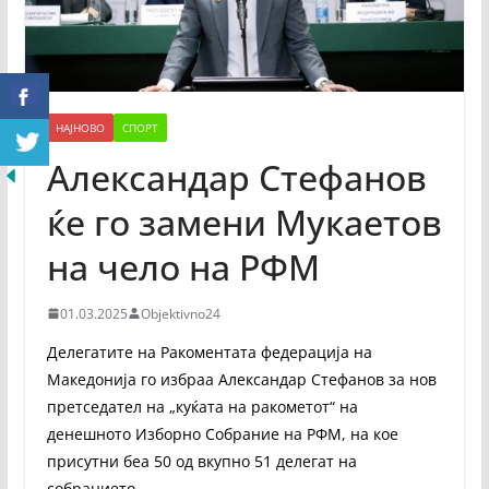
НАЈНОВО
СПОРТ
Александар Стефанов
ќе го замени Мукаетов
на чело на РФМ
01.03.2025
Objektivno24
Делегатите на Ракоментата федерација на
Македонија го избраа Александар Стефанов за нов
претседател на „куќата на ракометот“ на
денешното Изборно Собрание на РФМ, на кое
присутни беа 50 од вкупно 51 делегат на
собранието.