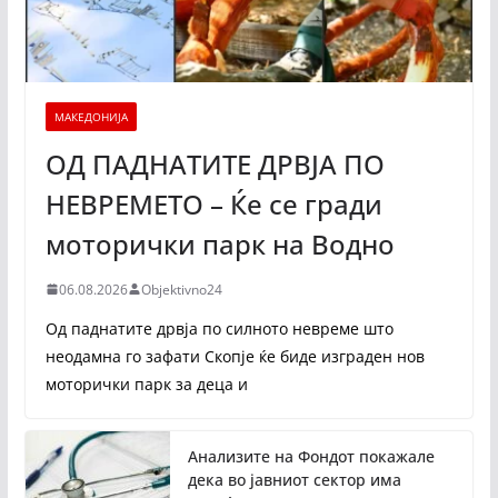
МАКЕДОНИЈА
ОД ПАДНАТИТЕ ДРВЈА ПО
НЕВРЕМЕТО – Ќе се гради
моторички парк на Водно
06.08.2026
Objektivno24
Од паднатите дрвја по силното невреме што
неодамна го зафати Скопје ќе биде изграден нов
моторички парк за деца и
Анализите на Фондот покажале
дека во јавниот сектор има