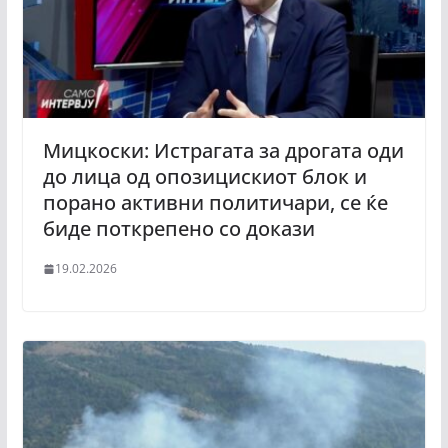
Мицкоски: Истрагата за дрогата оди
до лица од опозицискиот блок и
порано активни политичари, се ќе
биде поткрепено со докази
19.02.2026