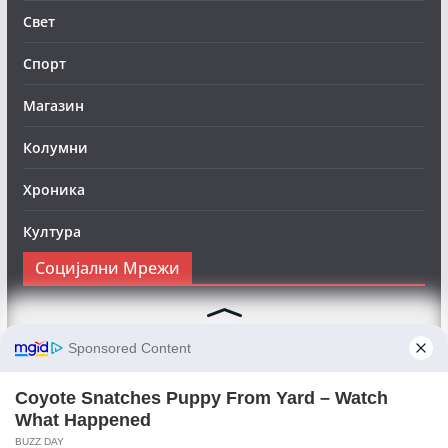
Свет
Спорт
Магазин
Колумни
Хроника
Култура
Социјални Мрежи
Следете нè на Фејсбук за да сте во тек со најновите
вести:
Objektivno24.mk