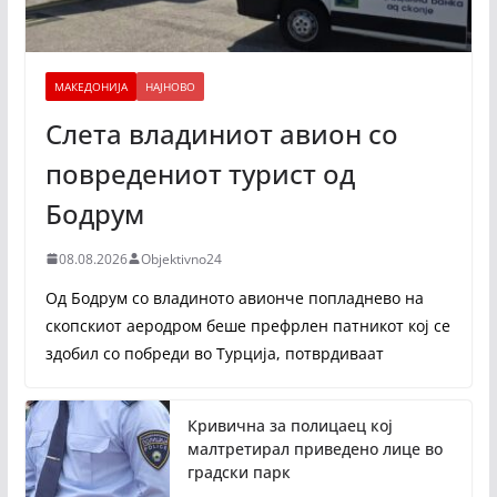
МАКЕДОНИЈА
НАЈНОВО
Слета владиниот авион со
повредениот турист од
Бодрум
08.08.2026
Objektivno24
Од Бодрум со владиното авионче попладнево на
скопскиот аеродром беше префрлен патникот кој се
здобил со побреди во Турција, потврдиваат
Кривична за полицаец кој
малтретирал приведено лице во
градски парк