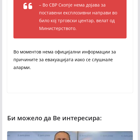
– Во СВР Скопје нема дојава за
поставени експлозивни направи во
било кој трговски центар, велат од
Министерството.
Во моментов нема официјални информации за
причините за евакуацијата иако се слушнале
аларми.