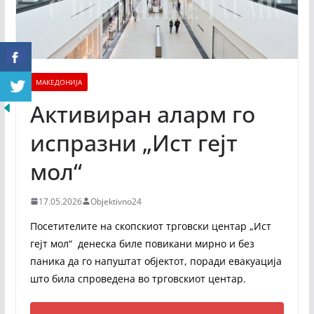
МАКЕДОНИЈА
Активиран аларм го
испразни „Ист гејт
мол“
17.05.2026
Objektivno24
Посетителите на скопскиот трговски центар „Ист
гејт мол“ денеска биле повикани мирно и без
паника да го напуштат објектот, поради евакуација
што била спроведена во трговскиот центар.