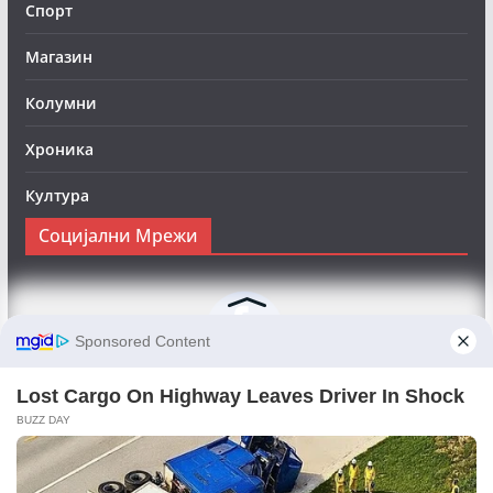
Спорт
Магазин
Колумни
Хроника
Култура
Социјални Мрежи
Следете нè на Фејсбук за да сте во тек со најновите
вести:
Objektivno24.mk