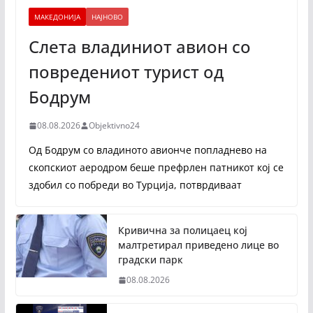
МАКЕДОНИЈА
НАЈНОВО
Слета владиниот авион со
повредениот турист од
Бодрум
08.08.2026
Objektivno24
Од Бодрум со владиното авионче попладнево на
скопскиот аеродром беше префрлен патникот кој се
здобил со побреди во Турција, потврдиваат
Кривична за полицаец кој
малтретирал приведено лице во
градски парк
08.08.2026