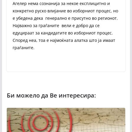
Агелер нема сознанија за некое експлицитно и
конкретно руско влијание во изборниот процес, но
е убедена дека генерално е присутно во регионот.
Најважно за граѓаните вели е добро да се
едуцираат за кандидатите во изборниот процес.
Според неа, тоа е најмоќната алатка што ја имаат
граѓаните.